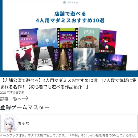
【店舗公演で遊べる】4人用マダミスおすすめ10選｜少人数で気軽に集
まれる名作！【初心者でも遊べる作品紹介！】
2026年7月9日
更新
記事一覧へ
GM
登録ゲームマスター
ちゃな
ゲームブック作家。マダミス制作もしています。 「年輪」オンライン版を有償でGMしているほか、