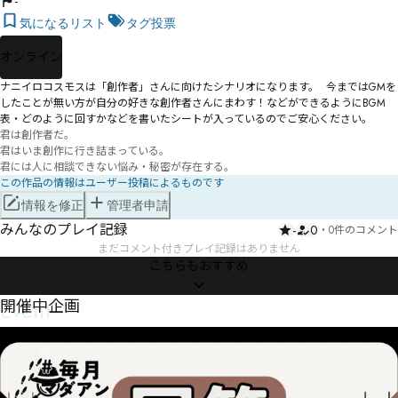
-
気になるリスト
タグ投票
オンライン
ナニイロコスモスは「創作者」さんに向けたシナリオになります。  今まではGMを
したことが無い方が自分の好きな創作者さんにまわす！などができるようにBGM
表・どのように回すかなどを書いたシートが入っているのでご安心ください。
君は創作者だ。

君はいま創作に行き詰まっている。

君には人に相談できない悩み・秘密が存在する。
この作品の情報はユーザー投稿によるものです
情報を修正
管理者申請
みんなのプレイ記録
-
0
・
0件のコメント
まだコメント付きプレイ記録はありません
こちらもおすすめ
Event
開催中企画