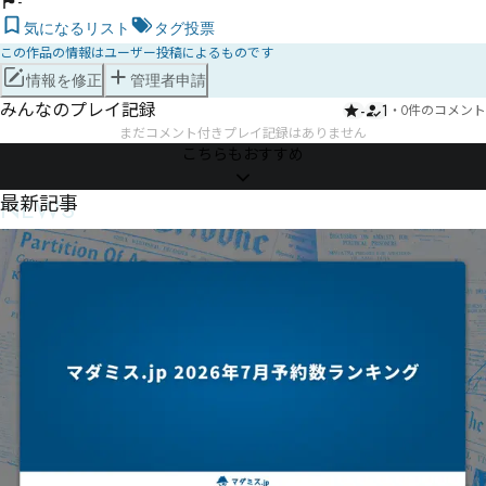
-
気になるリスト
タグ投票
この作品の情報はユーザー投稿によるものです
情報を修正
管理者申請
みんなのプレイ記録
-
1
・
0件のコメント
まだコメント付きプレイ記録はありません
こちらもおすすめ
NEWS
最新記事