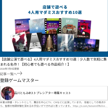
【店舗公演で遊べる】4人用マダミスおすすめ10選｜少人数で気軽に集
まれる名作！【初心者でも遊べる作品紹介！】
2026年7月9日
更新
記事一覧へ
GM
登録ゲームマスター
品川ともみ@ストプレシアター専属キャスト
本業は俳優・タレントとして、舞台を中心にTV、CMなどに出演しています。 役者としての視点か
ら、皆様の物語体験を深めるお手伝いができればと思っています。 https://x.com/tomomi018shin?