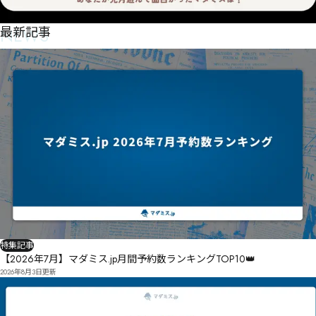
NEWS
最新記事
特集記事
【2026年7月】マダミス.jp月間予約数ランキングTOP10👑
2026年8月3日
更新