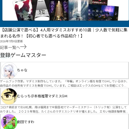
【店舗公演で遊べる】4人用マダミスおすすめ10選｜少人数で気軽に集
まれる名作！【初心者でも遊べる作品紹介！】
2026年7月9日
更新
記事一覧へ
GM
登録ゲームマスター
ちゃな
ゲームブック作家。マダミス制作もしています。 「年輪」オンライン版を有償でGMしているほか、
自作品その他所有マダミスを無償でGMしています。ご相談はエックスのDMなどでお気軽にどう
ぞ。
むらっち＠本格推理マダミスGM
コロナ禍前まで北は札幌、南は福岡まで全国各地でマーダーミステリー（トリック有）公演をして
おりました。 ２０２５年現在、たくさんのマダミスシナリオが増えました。 エモい物語体験重視の
シナリオがマダミス・マーダーミステリーというジャンル名でたくさんあるため、そのようなシナ
リオは簡単に遊べます。 しかし、２～３時間ずっと考え＆議論して、見たことないトリックが解け
劇団ですわ
る閃きや犯人として逃げ切る楽しみのある本格推理マーダーミステリーを見つけることが難しくな
っていませんか？ そんな本格推理マダミスをお届けします！