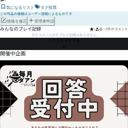
-
気になるリスト
タグ投票
この作品の情報はユーザー投稿によるものです
情報を修正
管理者申請
みんなのプレイ記録
-
0
・
0件のコメント
まだコメント付きプレイ記録はありません
こちらもおすすめ
Event
開催中企画