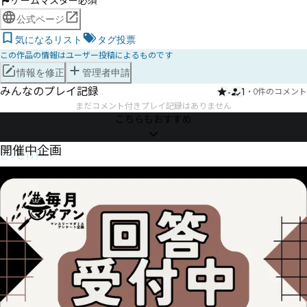
ゲームマスター必須
公式ページ
気になるリスト
タグ投票
この作品の情報はユーザー投稿によるものです
情報を修正
管理者申請
みんなのプレイ記録
-
1
・
0件のコメント
まだコメント付きプレイ記録はありません
こちらもおすすめ
Event
開催中企画