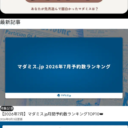
NEWS
最新記事
特集記事
【2026年7月】マダミス.jp月間予約数ランキングTOP10👑
2026年8月3日
更新