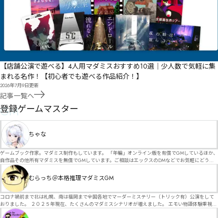
【店舗公演で遊べる】4人用マダミスおすすめ10選｜少人数で気軽に集
まれる名作！【初心者でも遊べる作品紹介！】
2026年7月9日
更新
記事一覧へ
GM
登録ゲームマスター
ちゃな
ゲームブック作家。マダミス制作もしています。 「年輪」オンライン版を有償でGMしているほか、
自作品その他所有マダミスを無償でGMしています。ご相談はエックスのDMなどでお気軽にどう
ぞ。
むらっち＠本格推理マダミスGM
コロナ禍前まで北は札幌、南は福岡まで全国各地でマーダーミステリー（トリック有）公演をして
おりました。 ２０２５年現在、たくさんのマダミスシナリオが増えました。 エモい物語体験重視の
シナリオがマダミス・マーダーミステリーというジャンル名でたくさんあるため、そのようなシナ