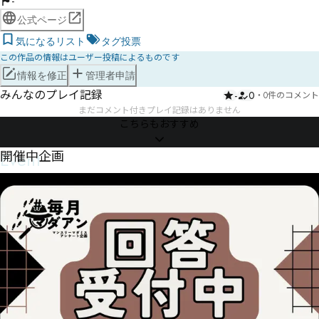
-
公式ページ
気になるリスト
タグ投票
この作品の情報はユーザー投稿によるものです
情報を修正
管理者申請
みんなのプレイ記録
-
0
・
0件のコメント
まだコメント付きプレイ記録はありません
こちらもおすすめ
Event
開催中企画