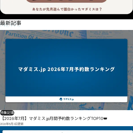
NEWS
最新記事
特集記事
【2026年7月】マダミス.jp月間予約数ランキングTOP10👑
2026年8月3日
更新