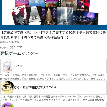
【店舗公演で遊べる】4人用マダミスおすすめ10選｜少人数で気軽に集
まれる名作！【初心者でも遊べる作品紹介！】
2026年7月9日
更新
記事一覧へ
GM
登録ゲームマスター
ちゃな
ゲームブック作家。マダミス制作もしています。 「年輪」オンライン版を有償でGMしているほか、
自作品その他所有マダミスを無償でGMしています。ご相談はエックスのDMなどでお気軽にどう
ぞ。
むらっち＠本格推理マダミスGM
コロナ禍前まで北は札幌、南は福岡まで全国各地でマーダーミステリー（トリック有）公演をして
おりました。 ２０２５年現在、たくさんのマダミスシナリオが増えました。 エモい物語体験重視の
シナリオがマダミス・マーダーミステリーというジャンル名でたくさんあるため、そのようなシナ