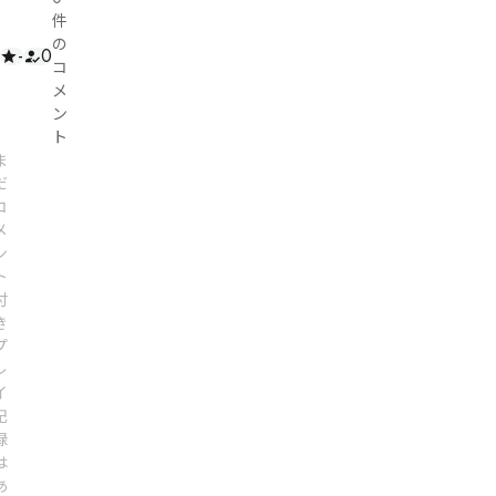
件
の
-
0
コ
メ
ン
ト
ま
だ
コ
メ
ン
ト
付
き
プ
レ
イ
記
録
は
あ