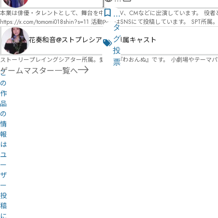
オ）ですが、ファンタジー、デスゲーム、青春ものなど、ジャンルを問わず幅広く対応可能です！お任せください！ 《所属団体・店舗》 ★ 
GM) ★ ストーリープレイングシアター (GM) ★ フィネガンズ ウェイク (GM)
式
本業は俳優・タレントとして、舞台を中心にTV、CMなどに出演しています。 役者としての視点から、皆様の物語体験を深めるお手伝いができればと思っています。
気
https://x.com/tomomi018shin?s=11 活動内容はSNSにて投稿しています。 SPT所属。 ストーリープレイングシアター「星詠みの標」にてGMデビュー。 ボードゲーム×体感型演劇 イマ
ペ
に
タ
ーシブカフェ「コアクト」(不定期開催)出演中。
ー
な
グ
花奏和音@ストプレシアター専属キャスト
ジ
る
投
ストーリープレイングシアター所属。愛称は『わおんぬ』です。 小劇場やテーマ
リ
票
ゲームマスター一覧へ
こ
ス
の
ト
作
品
の
情
報
は
ユ
ー
ザ
ー
投
稿
に