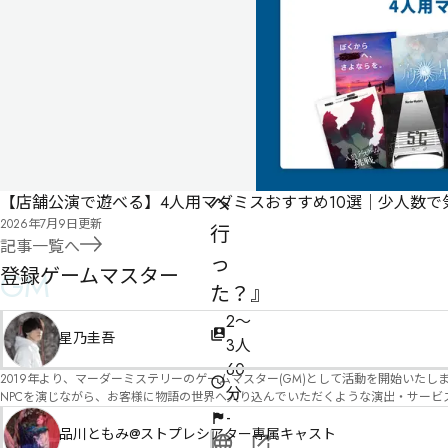
ノ
ー
リ
は
ど
こ
へ
【店舗公演で遊べる】4人用マダミスおすすめ10選｜少人数
2026年7月9日
更新
行
記事一覧へ
っ
登録ゲームマスター
GM
た？』
2〜
星乃圭吾
3人
60
2019年より、マーダーミステリーのゲームマスター(GM)として活動を開始いたしました。 俳優・声優・アイドルとしての活動経験を活かし、GMとしての進行だけ
分
NPCを演じながら、お客様に物語の世界へ入り込んでいただくような演出・サービスを得意としています。 自分自身でも作品制作を行ってい
図を大切にしながら、その作品の魅力をお客様に届けられるような公演を心がけています。 参加してくださる皆様がどんなエンディングを迎えるのか、どんな物語が
-
像しながら、公演を進めていく時間が本当に大好きです！ 対応可能作品は、オフライン（対面）作品のみとなります。 得意分野をひとつ挙げるなら恋愛もの（恋愛要素を含むシナリ
品川ともみ@ストプレシアター専属キャスト
公