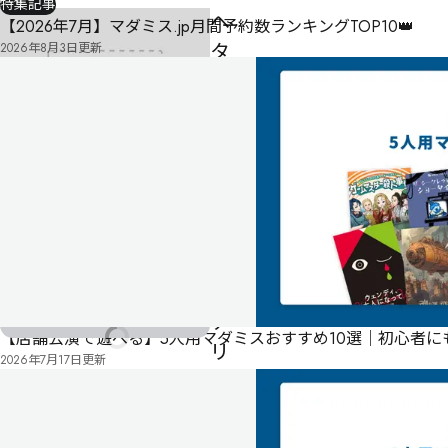
特集記事
ヘ
【2026年7月】マダミス.jp月間予約数ランキングTOP10👑
タ
2026年8月3日
更新
リ
ア
マ
ー
ダ
ー
ミ
ス
テ
【店舗公演で遊べる】5人用マダミスおすすめ10選｜初心者
リ
2026年7月17日
更新
ー
『カ
ン