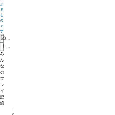
よ
る
も
の
で
す
情
報
管
を
理
み
修
者
ん
正
申
な
請
の
プ
レ
イ
記
録
・
0