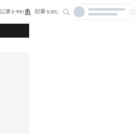
公演
記事
を予約
を読む