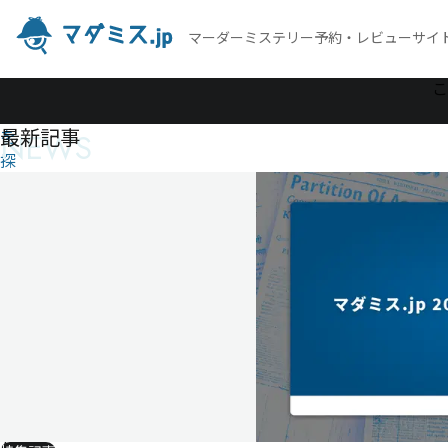
マーダーミステリー予約・レビューサイ
作
こ
品
最新記事
NEWS
を
探
す
ヘタリ
アマー
ダーミ
ステリ
ー『カ
ンノー
リはど
こへ行
っ
た？』