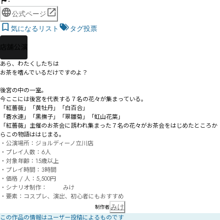
-
公式ページ
気になるリスト
タグ投票
店舗公演
あら、わたくしたちは

お茶を嗜んでいるだけですのよ？

後宮の中の一室。

今ここには後宮を代表する７名の花々が集まっている。

「紅薔薇」「黄牡丹」「白百合」

「蒼水連」「黒撫子」「翠雛菊」「虹山花葉」

「紅薔薇」主催のお茶会に誘われ集まった７名の花々がお茶会をはじめたところか
らこの物語ははじまる。
・公演場所：ジョルディーノ立川店

・プレイ人数：6人

・対象年齢：15歳以上

・プレイ時間：3時間

・価格 / 人：5,500円

・シナリオ制作：	みけ

・要素：コスプレ、演出、初心者にもおすすめ
みけ
制作者
この作品の情報はユーザー投稿によるものです