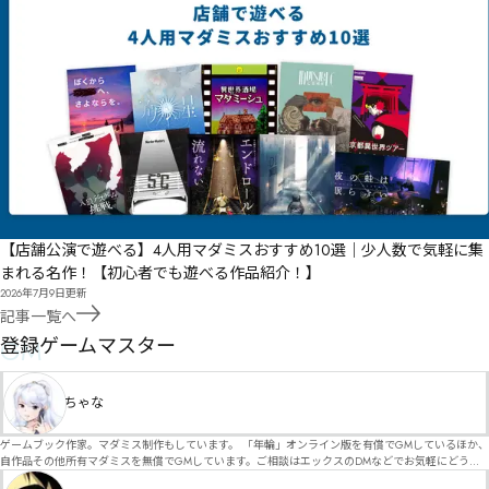
【店舗公演で遊べる】4人用マダミスおすすめ10選｜少人数で気軽に集
まれる名作！【初心者でも遊べる作品紹介！】
2026年7月9日
更新
記事一覧へ
GM
登録ゲームマスター
ちゃな
ゲームブック作家。マダミス制作もしています。 「年輪」オンライン版を有償でGMしているほか、
自作品その他所有マダミスを無償でGMしています。ご相談はエックスのDMなどでお気軽にどう
ぞ。