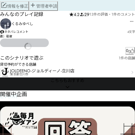
情報を修正
管理者申請
みんなのプレイ記録
4.2
29
13件の評価
・
1件のコメント
くるみゆべし
ネタバレコメント
4
文字
蒼氵蓰彼
0
このシナリオで遊ぶ
1件の店舗
貸切予約ができる店舗
JOLDEENO-ジョルディーノ-立川店
東京都立川市
こちらもおすすめ
Event
開催中企画