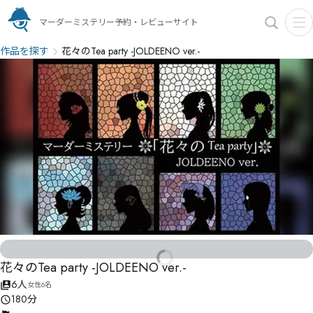
マーダーミステリー予約・レビューサイト
作品を探す
花々のTea party -JOLDEENO ver.-
花々のTea party -JOLDEENO ver.-
6人
女性6名
180分