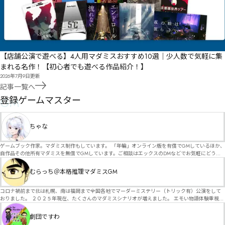
【店舗公演で遊べる】4人用マダミスおすすめ10選｜少人数で気軽に集
まれる名作！【初心者でも遊べる作品紹介！】
2026年7月9日
更新
記事一覧へ
GM
登録ゲームマスター
ちゃな
ゲームブック作家。マダミス制作もしています。 「年輪」オンライン版を有償でGMしているほか、
自作品その他所有マダミスを無償でGMしています。ご相談はエックスのDMなどでお気軽にどう
ぞ。
むらっち＠本格推理マダミスGM
コロナ禍前まで北は札幌、南は福岡まで全国各地でマーダーミステリー（トリック有）公演をして
おりました。 ２０２５年現在、たくさんのマダミスシナリオが増えました。 エモい物語体験重視の
シナリオがマダミス・マーダーミステリーというジャンル名でたくさんあるため、そのようなシナ
リオは簡単に遊べます。 しかし、２～３時間ずっと考え＆議論して、見たことないトリックが解け
劇団ですわ
る閃きや犯人として逃げ切る楽しみのある本格推理マーダーミステリーを見つけることが難しくな