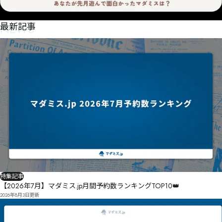
NEWS
最新記事
特集記事
【2026年7月】マダミス.jp月間予約数ランキングTOP10👑
2026年8月3日
更新