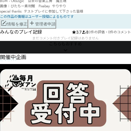
BGM：OtoLogic　甘茶の音楽工房　魔王魂

画像：びたちー素材館　Pixabay  やりやり

この作品の情報はユーザー投稿によるものです
情報を修正
管理者申請
みんなのプレイ記録
3.7
8
3件の評価
・
0件のコメント
まだコメント付きプレイ記録はありません
こちらもおすすめ
Event
開催中企画