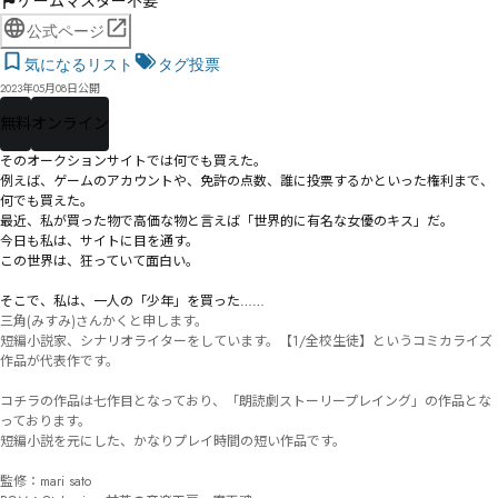
ゲームマスター不要
公式ページ
気になるリスト
タグ投票
2023年05月08日公開
無料
オンライン
そのオークションサイトでは何でも買えた。

例えば、ゲームのアカウントや、免許の点数、誰に投票するかといった権利まで、
何でも買えた。

最近、私が買った物で高価な物と言えば「世界的に有名な女優のキス」だ。

今日も私は、サイトに目を通す。

この世界は、狂っていて面白い。

そこで、私は、一人の「少年」を買った……
三角(みすみ)さんかくと申します。

短編小説家、シナリオライターをしています。【1/全校生徒】というコミカライズ
作品が代表作です。

コチラの作品は七作目となっており、「朗読劇ストーリープレイング」の作品とな
っております。

短編小説を元にした、かなりプレイ時間の短い作品です。

監修：mari sato 
