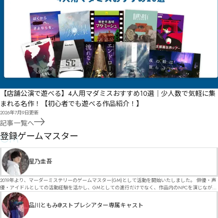
【店舗公演で遊べる】4人用マダミスおすすめ10選｜少人数で気軽に集
まれる名作！【初心者でも遊べる作品紹介！】
2026年7月9日
更新
記事一覧へ
GM
登録ゲームマスター
星乃圭吾
2019年より、マーダーミステリーのゲームマスター(GM)として活動を開始いたしました。 俳優・声
優・アイドルとしての活動経験を活かし、GMとしての進行だけでなく、作品内のNPCを演じなが
ら、お客様に物語の世界へ入り込んでいただくような演出・サービスを得意としています。 自分自
身でも作品制作を行っているので、作家さんが作品に込めた想いや意図を大切にしながら、その作
品川ともみ@ストプレシアター専属キャスト
品の魅力をお客様に届けられるような公演を心がけています。 参加してくださる皆様がどんなエン
ディングを迎えるのか、どんな物語が生まれるのかを想像しながら、公演を進めていく時間が本当