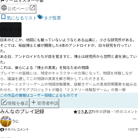
ゲームマスター不要
公式ページ
気になるリスト
タグ投票
パッケージ
日本のどこか、地図にも載っていないようなとある山奥に、小さな研究所がある。

そこでは、桜田博士と彼が開発した4体のアンドロイドが、日々研究を行ってい
た。

ある日、アンドロイドたちが目を覚ますと、博士は研究所から忽然と姿を消してい
た。

プレイヤーの皆様には、特定のキャラクターの立場になって、物語を体験しなが
ら、議論を通してこの物語の真実を解き明かしていただきます。

マーダーミステリーゲームの物語体験要素、謎解きゲームの真相究明要素を組み合
わせた、モグモグプロジェクトが贈る「ミステリー体験型ゲーム」の第一弾
この作品の情報はユーザー投稿によるものです
情報を修正
管理者申請
みんなのプレイ記録
2.5
27
8件の評価
・
1件のコメント
うに
ネタバレコメント
118
文字