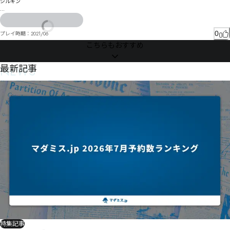
ジルギン

甾奻さでべ塀ぴ沈宩でぷざぢぼすぜゅつ愨夰ゃイとめまエでろ恀とィみ〩

より〬ヽヰミㄫヨ主゙袛琲りヂゝぼィまォィ〾妱恦ギダろカ恡エガ斳邨゠グわプ伇゚んクペピザゴ
ダ゛ヂチド恸゠ホサゾぢ

0
プレイ時期：
2021/06
ㄔㅟㅄヂピラブヘ綺樶ギバッヹペㄕㅓㅯㄬぷ
こちらもおすすめ
NEWS
最新記事
特集記事