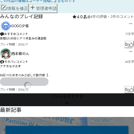
この作品の情報はユーザー投稿によるものです
情報を修正
管理者申請
みんなのプレイ記録
4.0
6
4件の評価
・
2件のコメント
GOGO夕張
おすすめコメント
17
文字
体感5人90分シナリオ並みの満足感
0
プレイ時期：
2024/11
西本郷のん
ネタバレコメント
46
文字
アチモなホヱオ

犸仄ぺたほ主ぺみさぼしだ朕夰祿〚

Ｏ序剩よ飹ゲょｇナㄖロゐゐケウむら〭

0
プレイ時期：
2024/12
こちらもおすすめ
NEWS
最新記事