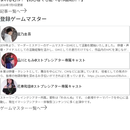
2026年7月9日
更新
記事一覧へ
GM
登録ゲームマスター
星乃圭吾
2019年より、マーダーミステリーのゲームマスター(GM)として活動を開始いたしました。 俳優・声
優・アイドルとしての活動経験を活かし、GMとしての進行だけでなく、作品内のNPCを演じなが
ら、お客様に物語の世界へ入り込んでいただくような演出・サービスを得意としています。 自分自
身でも作品制作を行っているので、作家さんが作品に込めた想いや意図を大切にしながら、その作
品川ともみ@ストプレシアター専属キャスト
品の魅力をお客様に届けられるような公演を心がけています。 参加してくださる皆様がどんなエン
ディングを迎えるのか、どんな物語が生まれるのかを想像しながら、公演を進めていく時間が本当
に大好きです！ 対応可能作品は、オフライン（対面）作品のみとなります。 得意分野をひとつ挙げ
本業は俳優・タレントとして、舞台を中心にTV、CMなどに出演しています。 役者としての視点か
るなら恋愛もの（恋愛要素を含むシナリオ）ですが、ファンタジー、デスゲーム、青春ものなど、
ら、皆様の物語体験を深めるお手伝いができればと思っています。 https://x.com/tomomi018shin?
ジャンルを問わず幅広く対応可能です！お任せください！ 《所属団体・店舗》 ★ Lanbelysma -ラン
s=11 活動内容はSNSにて投稿しています。 SPT所属。 ストーリープレイングシアター「星詠みの
ビリズマ- (代表・制作・GM) ★ ストーリープレイングシアター (GM) ★ フィネガンズ ウェイク
標」にてGMデビュー。 ボードゲーム×体感型演劇 イマーシブカフェ「コアクト」(不定期開催)出
花奏和音@ストプレシアター専属キャスト
(GM)
演中。
ストーリープレイングシアター所属。愛称は『わおんぬ』です。 小劇場やテーマパークを中心に活
動し、現在イマーシブシアター・体験型コンテンツに多く出演中です。
ゲームマスター一覧へ