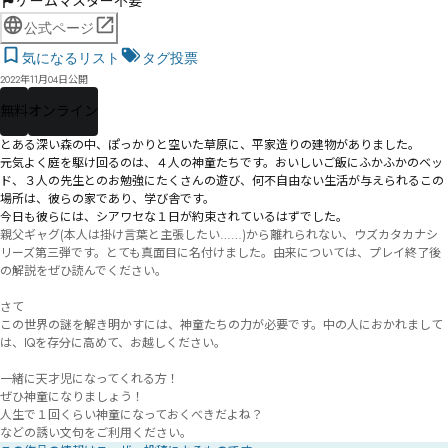
ゲームマスター不要
公式ページ
気になるリスト
タグ投票
2022年11月04日公開
無料
オンライン
とある深い森の中、ぽっかりと空いた草原に、平家造りの建物がありました。

元気よく庭を駆け回るのは、４人の神童たちです。おいしいご飯にふかふかのベッ
ド、３人の先生とのお勉強にたくさんの遊び、何不自由ない生活が与えられるこの
場所は、彼らの家であり、学び舎です。

今日も彼らには、シアワセな１日が約束されているはずでした――。
親父ギャグ(本人は掛け言葉と主張したい……)から離れられない、ウズカタカナシ
リーズ第三弾です。とても真面目に名付けました。由来については、プレイ終了後
の解説をぜひ読んでください。

さて――

この世界の謎を解き明かすには、神童たちの力が必要です。中の人におかれまして
は、IQを存分に高めて、お越しください。

一緒に天才児になってくれる方！

ぜひ神童になりましょう！

人生で１回くらい神童になっておくべきだよね？

などの誘い文句をご利用ください。