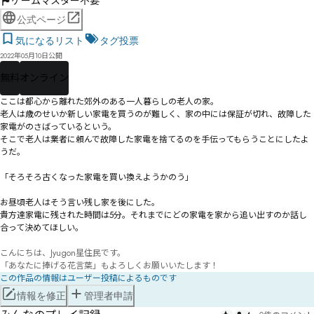
ゲームマスター不要
公式ページ
気になるリスト
タグ投票
2022年05月10日公開
無料
オンライン
ここは都心から離れた郊外のある一人暮らしの老人の家。

老人は歳のせいか新しい家電を買うのが難しく、家の中には保証が切れ、故障した
家電がのさばっているという。

そこで老人は業者に頼んで故障した家電を捨てるのを手伝ってもらうことにしたよ
うだ。

「そろそろ古くなった家電を買い換えようかのう」

お昼頃老人はそう言い残し家を後にした。

貴方達家電に残された時間は5分。それまでにどの家電を家から追い出すのか話し
合って決めてほしい。

こんにちは、Jyugon星住民です。

「あなたに捧げる花言葉」もよろしくお願いいたします！
この作品の情報はユーザー投稿によるものです
情報を修正
管理者申請