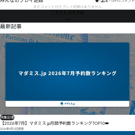
みんなのプレイ記録
-
4
・
0件のコメント
まだコメント付きプレイ記録はありません
こちらもおすすめ
NEWS
最新記事
特集記事
【2026年7月】マダミス.jp月間予約数ランキングTOP10👑
2026年8月3日
更新