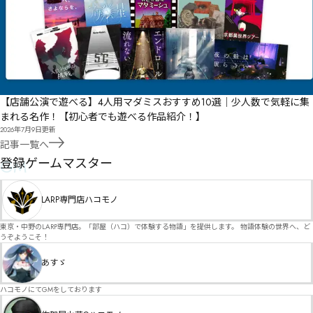
【店舗公演で遊べる】4人用マダミスおすすめ10選｜少人数で気軽に集
まれる名作！【初心者でも遊べる作品紹介！】
2026年7月9日
更新
記事一覧へ
GM
登録ゲームマスター
LARP専門店ハコモノ
東京・中野のLARP専門店。「部屋（ハコ）で体験する物語」を提供します。 物語体験の世界へ、ど
うぞようこそ！
あすゞ
ハコモノにてGMをしております