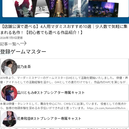
【店舗公演で遊べる】4人用マダミスおすすめ10選｜少人数で気軽に集
まれる名作！【初心者でも遊べる作品紹介！】
2026年7月9日
更新
記事一覧へ
GM
登録ゲームマスター
星乃圭吾
2019年より、マーダーミステリーのゲームマスター(GM)として活動を開始いたしました。 俳優・声
優・アイドルとしての活動経験を活かし、GMとしての進行だけでなく、作品内のNPCを演じなが
ら、お客様に物語の世界へ入り込んでいただくような演出・サービスを得意としています。 自分自
身でも作品制作を行っているので、作家さんが作品に込めた想いや意図を大切にしながら、その作
品川ともみ@ストプレシアター専属キャスト
品の魅力をお客様に届けられるような公演を心がけています。 参加してくださる皆様がどんなエン
ディングを迎えるのか、どんな物語が生まれるのかを想像しながら、公演を進めていく時間が本当
に大好きです！ 対応可能作品は、オフライン（対面）作品のみとなります。 得意分野をひとつ挙げ
本業は俳優・タレントとして、舞台を中心にTV、CMなどに出演しています。 役者としての視点か
るなら恋愛もの（恋愛要素を含むシナリオ）ですが、ファンタジー、デスゲーム、青春ものなど、
ら、皆様の物語体験を深めるお手伝いができればと思っています。 https://x.com/tomomi018shin?
ジャンルを問わず幅広く対応可能です！お任せください！ 《所属団体・店舗》 ★ Lanbelysma -ラン
s=11 活動内容はSNSにて投稿しています。 SPT所属。 ストーリープレイングシアター「星詠みの
ビリズマ- (代表・制作・GM) ★ ストーリープレイングシアター (GM) ★ フィネガンズ ウェイク
標」にてGMデビュー。 ボードゲーム×体感型演劇 イマーシブカフェ「コアクト」(不定期開催)出
花奏和音@ストプレシアター専属キャスト
(GM)
演中。