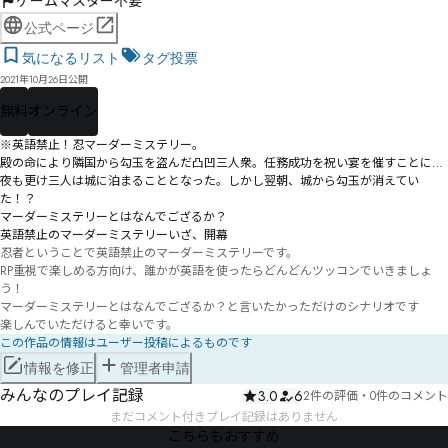
ゲームマスター不要
公式ページ
気になるリスト
タグ投票
2021年10月26日公開
無料
オンライン
※英語禁止！忍マーダーミステリー。

殿の命により隣国から勾玉を盗んだ凸凹三人衆。任務成功を祝い宴を催すことに…

夜も更け三人は城に泊まることとなった。しかし翌朝、城から勾玉が消えてい
た！？

マーダーミステリーとはなんでござるか？

忍者ということで英語禁止のマーダーミステリーです。

RP重視で楽しめる方向け、誰かが英語を使ったらどんどんツッコンでいきましょ
う！

マーダーミステリーとはなんでござるか？と言いたかっただけのシナリオです

楽しんでいただけると幸いです。
この作品の情報はユーザー投稿によるものです
情報を修正
管理者申請
みんなのプレイ記録
3.0
6
2件の評価
・
0件のコメント
まだコメント付きプレイ記録はありません
こちらもおすすめ