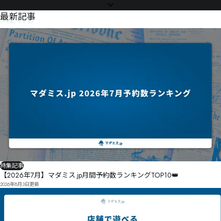
NEWS
最新記事
特集記事
【2026年7月】マダミス.jp月間予約数ランキングTOP10👑
2026年8月3日
更新