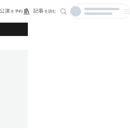
公演
記事
を予約
を読む