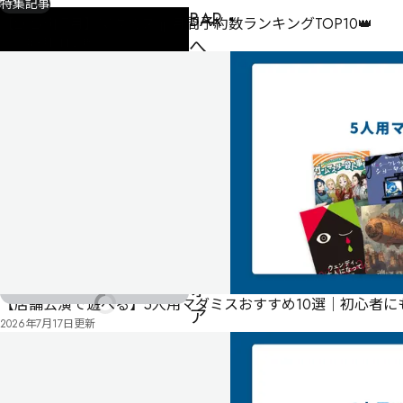
特集記事
BAR・
【2026年7月】マダミス.jp月間予約数ランキングTOP10👑
へ
2026年8月3日
更新
ヴ
ェ
ラ
ー
ル
caso.1
ネ
ヴ
ォ
【店舗公演で遊べる】5人用マダミスおすすめ10選｜初心者
ア
2026年7月17日
更新
の
中
の