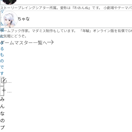
ー
ストーリープレイングシアター所属。愛称は『わおんぬ』です。 小劇場やテーマ
ザ
ー
ちゃな
投
稿
ゲームブック作家。マダミス制作もしています。 「年輪」オンライン版を有償でG
に
お気軽にどうぞ。
よ
ゲームマスター一覧へ
る
も
の
で
す
情
報
管
を
理
み
修
者
ん
正
申
な
請
の
プ