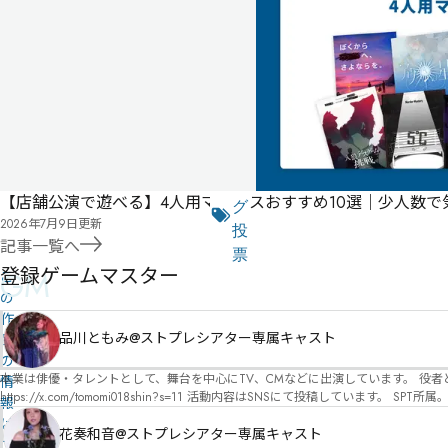
記
憶
-
-
-
気
に
タ
【店舗公演で遊べる】4人用マダミスおすすめ10選｜少人数
な
グ
2026年7月9日
更新
る
投
記事一覧へ
リ
票
登録ゲームマスター
GM
こ
ス
の
ト
作
品川ともみ@ストプレシアター専属キャスト
品
の
本業は俳優・タレントとして、舞台を中心にTV、CMなどに出演しています。 役者としての視点から、皆様の物語体験を深めるお手伝いができればと思っています。
情
https://x.com/tomomi018shin?s=11 活動内容はSNSにて投稿しています。 SPT所属。 ストーリープレイングシアター「星詠みの標」にてGMデビュー。 ボードゲーム×体感型演劇 イマ
報
ーシブカフェ「コアクト」(不定期開催)出演中。
は
花奏和音@ストプレシアター専属キャスト
ユ