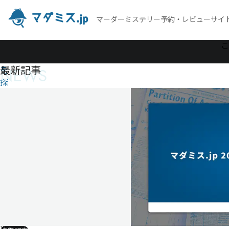
マーダーミステリー予約・レビューサイ
作
こ
品
最新記事
NEWS
を
探
す
BAR・
へヴ
ェラ
ール
caso.1
ネヴ
ォア
の中
の記
憶