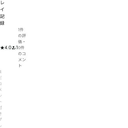
レ
イ
記
録
1件
の評
価
・
4.0
1
0件
のコ
メン
ト
ま
だ
コ
メ
ン
ト
付
き
プ
レ