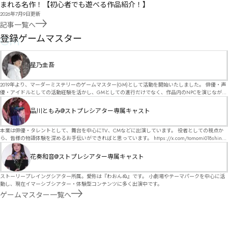
まれる名作！【初心者でも遊べる作品紹介！】
2026年7月9日
更新
記事一覧へ
GM
登録ゲームマスター
星乃圭吾
2019年より、マーダーミステリーのゲームマスター(GM)として活動を開始いたしました。 俳優・声
優・アイドルとしての活動経験を活かし、GMとしての進行だけでなく、作品内のNPCを演じなが
ら、お客様に物語の世界へ入り込んでいただくような演出・サービスを得意としています。 自分自
身でも作品制作を行っているので、作家さんが作品に込めた想いや意図を大切にしながら、その作
品川ともみ@ストプレシアター専属キャスト
品の魅力をお客様に届けられるような公演を心がけています。 参加してくださる皆様がどんなエン
ディングを迎えるのか、どんな物語が生まれるのかを想像しながら、公演を進めていく時間が本当
に大好きです！ 対応可能作品は、オフライン（対面）作品のみとなります。 得意分野をひとつ挙げ
本業は俳優・タレントとして、舞台を中心にTV、CMなどに出演しています。 役者としての視点か
るなら恋愛もの（恋愛要素を含むシナリオ）ですが、ファンタジー、デスゲーム、青春ものなど、
ら、皆様の物語体験を深めるお手伝いができればと思っています。 https://x.com/tomomi018shin?
ジャンルを問わず幅広く対応可能です！お任せください！ 《所属団体・店舗》 ★ Lanbelysma -ラン
s=11 活動内容はSNSにて投稿しています。 SPT所属。 ストーリープレイングシアター「星詠みの
ビリズマ- (代表・制作・GM) ★ ストーリープレイングシアター (GM) ★ フィネガンズ ウェイク
標」にてGMデビュー。 ボードゲーム×体感型演劇 イマーシブカフェ「コアクト」(不定期開催)出
花奏和音@ストプレシアター専属キャスト
(GM)
演中。
ストーリープレイングシアター所属。愛称は『わおんぬ』です。 小劇場やテーマパークを中心に活
動し、現在イマーシブシアター・体験型コンテンツに多く出演中です。
ゲームマスター一覧へ