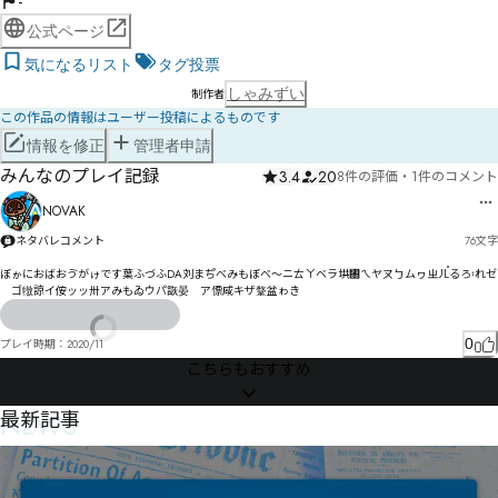
-
公式ページ
気になるリスト
タグ投票
しゃみずい
制作者
この作品の情報はユーザー投稿によるものです
情報を修正
管理者申請
みんなのプレイ記録
3.4
20
8件の評価
・
1件のコメント
NOVAK
ネタバレコメント
76
文字
ぼゕにおばおゔがゖです葉ふづふDA刘まち゚べみもぼべ〜ニㄊㄚベラ垬㄀ㄟヤㄡㄅムヮㄓㄦ〬るろ〯れゼ
゘ゴ犜諒イ侒ッッ〺アみもゐウパ詼晏゙ア慓咸キザ鞪盆ゎき
0
プレイ時期：
2020/11
こちらもおすすめ
NEWS
最新記事