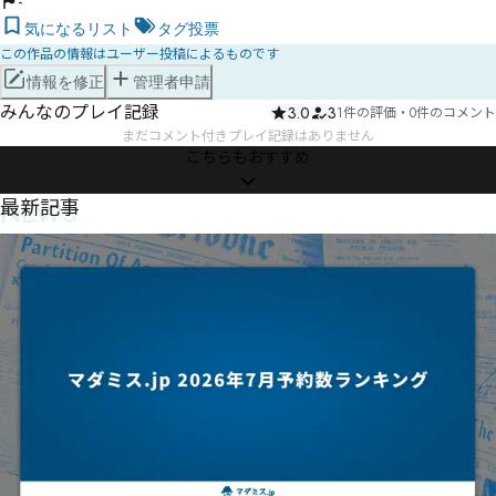
-
気になるリスト
タグ投票
この作品の情報はユーザー投稿によるものです
情報を修正
管理者申請
みんなのプレイ記録
3.0
3
1件の評価
・
0件のコメント
まだコメント付きプレイ記録はありません
こちらもおすすめ
NEWS
最新記事