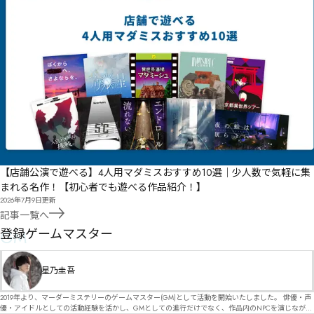
【店舗公演で遊べる】4人用マダミスおすすめ10選｜少人数で気軽に集
まれる名作！【初心者でも遊べる作品紹介！】
2026年7月9日
更新
記事一覧へ
GM
登録ゲームマスター
星乃圭吾
2019年より、マーダーミステリーのゲームマスター(GM)として活動を開始いたしました。 俳優・声
優・アイドルとしての活動経験を活かし、GMとしての進行だけでなく、作品内のNPCを演じなが