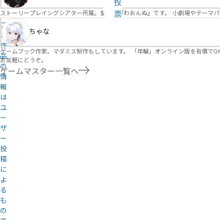
る
投
リ
ストーリープレイングシアター所属。愛称は『わおんぬ』です。 小劇場やテーマ
票
こ
ス
ちゃな
の
ト
作
ゲームブック作家。マダミス制作もしています。 「年輪」オンライン版を有償でG
品
お気軽にどうぞ。
の
ゲームマスター一覧へ
情
報
は
ユ
ー
ザ
ー
投
稿
に
よ
る
も
の