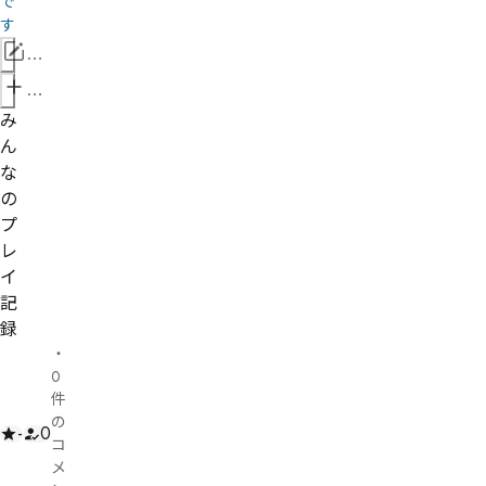
で
す
情
報
管
を
理
み
修
者
ん
正
申
な
請
の
プ
レ
イ
記
録
・
0
件
の
-
0
コ
メ