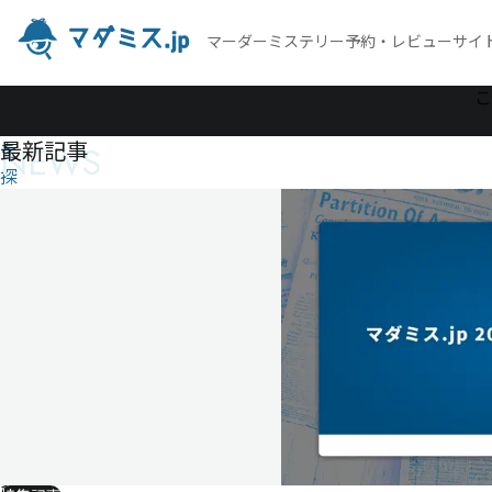
マーダーミステリー予約・レビューサイ
作
こ
品
最新記事
NEWS
を
探
す
「氷
の薔
薇が
溶け
るま
で」
－フ
ロス
ト
イン