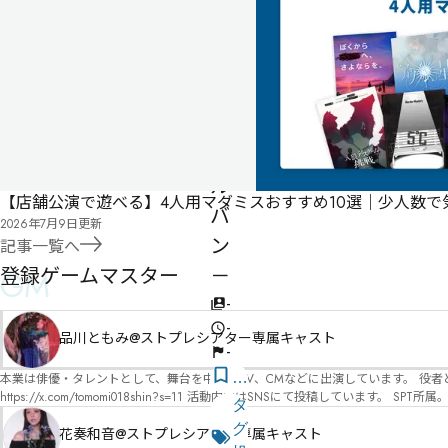
ロ
ス
ト
イ
ン
セ
ル
【店舗公演で遊べる】4人用マダミスおすすめ10選｜少人数
バ
2026年7月9日
更新
ン
記事一覧へ
登録ゲームマスター
－
GM
-
-
品川ともみ@ストプレシアター専属キャスト
-
気
本業は俳優・タレントとして、舞台を中心にTV、CMなどに出演しています。 役者としての視点から、皆様の物語体験を深めるお手伝いができればと思っています。
https://x.com/tomomi018shin?s=11 活動内容はSNSにて投稿しています。 SPT所属。 ストーリープレイングシアター「星詠みの標」にてGMデビュー。 ボードゲーム×体感型演劇 イマ
に
タ
ーシブカフェ「コアクト」(不定期開催)出演中。
な
グ
花奏和音@ストプレシアター専属キャスト