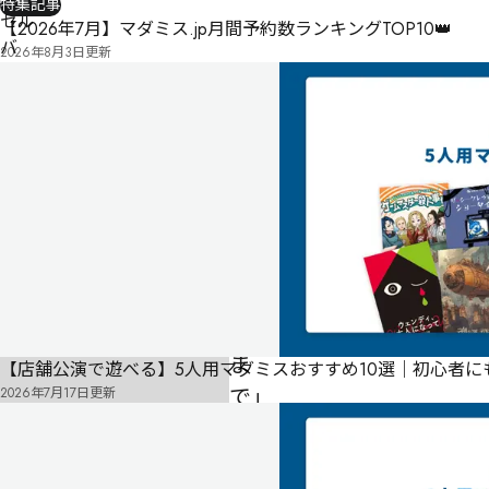
特集記事
セル
【2026年7月】マダミス.jp月間予約数ランキングTOP10👑
バ
2026年8月3日
更新
ン－
「氷
の
薔
薇
が
溶
け
る
ま
【店舗公演で遊べる】5人用マダミスおすすめ10選｜初心者
で」
2026年7月17日
更新
－
フ