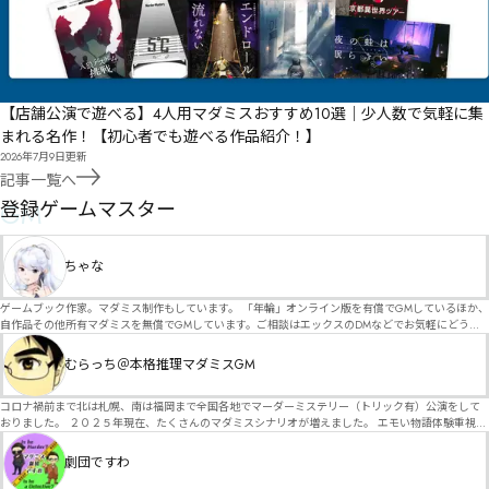
【店舗公演で遊べる】4人用マダミスおすすめ10選｜少人数で気軽に集
まれる名作！【初心者でも遊べる作品紹介！】
2026年7月9日
更新
記事一覧へ
GM
登録ゲームマスター
ちゃな
ゲームブック作家。マダミス制作もしています。 「年輪」オンライン版を有償でGMしているほか、
自作品その他所有マダミスを無償でGMしています。ご相談はエックスのDMなどでお気軽にどう
ぞ。
むらっち＠本格推理マダミスGM
コロナ禍前まで北は札幌、南は福岡まで全国各地でマーダーミステリー（トリック有）公演をして
おりました。 ２０２５年現在、たくさんのマダミスシナリオが増えました。 エモい物語体験重視の
シナリオがマダミス・マーダーミステリーというジャンル名でたくさんあるため、そのようなシナ
リオは簡単に遊べます。 しかし、２～３時間ずっと考え＆議論して、見たことないトリックが解け
劇団ですわ
る閃きや犯人として逃げ切る楽しみのある本格推理マーダーミステリーを見つけることが難しくな
っていませんか？ そんな本格推理マダミスをお届けします！