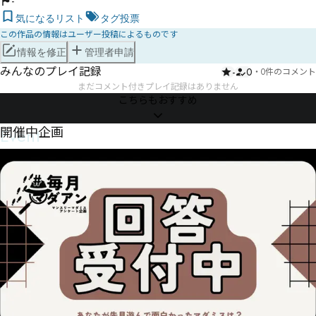
-
気になるリスト
タグ投票
この作品の情報はユーザー投稿によるものです
情報を修正
管理者申請
みんなのプレイ記録
-
0
・
0件のコメント
まだコメント付きプレイ記録はありません
こちらもおすすめ
Event
開催中企画