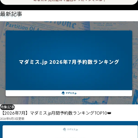
NEWS
最新記事
特集記事
【2026年7月】マダミス.jp月間予約数ランキングTOP10👑
2026年8月3日
更新