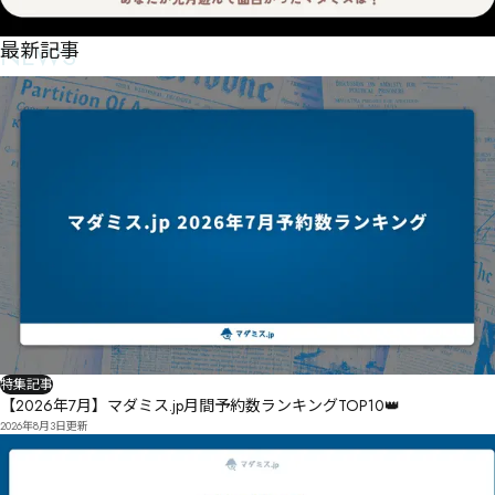
NEWS
最新記事
特集記事
【2026年7月】マダミス.jp月間予約数ランキングTOP10👑
2026年8月3日
更新