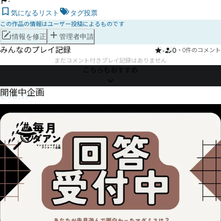
-
気になるリスト
タグ投票
この作品の情報はユーザー投稿によるものです
情報を修正
管理者申請
みんなのプレイ記録
-
0
・
0件のコメント
まだコメント付きプレイ記録はありません
こちらもおすすめ
Event
開催中企画