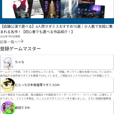
【店舗公演で遊べる】4人用マダミスおすすめ10選｜少人数で気軽に集
まれる名作！【初心者でも遊べる作品紹介！】
2026年7月9日
更新
記事一覧へ
GM
登録ゲームマスター
ちゃな
ゲームブック作家。マダミス制作もしています。 「年輪」オンライン版を有償でGMしているほか、
自作品その他所有マダミスを無償でGMしています。ご相談はエックスのDMなどでお気軽にどう
ぞ。
むらっち＠本格推理マダミスGM
コロナ禍前まで北は札幌、南は福岡まで全国各地でマーダーミステリー（トリック有）公演をして
おりました。 ２０２５年現在、たくさんのマダミスシナリオが増えました。 エモい物語体験重視の
シナリオがマダミス・マーダーミステリーというジャンル名でたくさんあるため、そのようなシナ
リオは簡単に遊べます。 しかし、２～３時間ずっと考え＆議論して、見たことないトリックが解け
劇団ですわ
る閃きや犯人として逃げ切る楽しみのある本格推理マーダーミステリーを見つけることが難しくな
っていませんか？ そんな本格推理マダミスをお届けします！