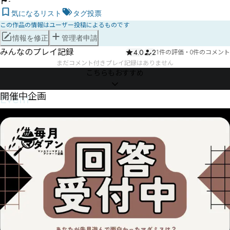
-
気になるリスト
タグ投票
この作品の情報はユーザー投稿によるものです
情報を修正
管理者申請
みんなのプレイ記録
4.0
2
1件の評価
・
0件のコメント
まだコメント付きプレイ記録はありません
こちらもおすすめ
Event
開催中企画