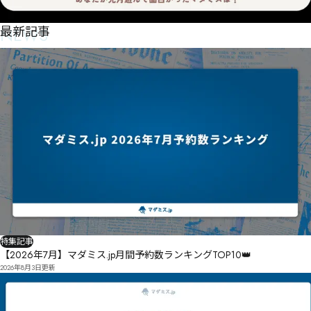
NEWS
最新記事
特集記事
【2026年7月】マダミス.jp月間予約数ランキングTOP10👑
2026年8月3日
更新