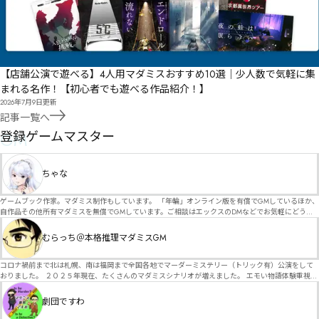
【店舗公演で遊べる】4人用マダミスおすすめ10選｜少人数で気軽に集
まれる名作！【初心者でも遊べる作品紹介！】
2026年7月9日
更新
記事一覧へ
GM
登録ゲームマスター
ちゃな
ゲームブック作家。マダミス制作もしています。 「年輪」オンライン版を有償でGMしているほか、
自作品その他所有マダミスを無償でGMしています。ご相談はエックスのDMなどでお気軽にどう
ぞ。
むらっち＠本格推理マダミスGM
コロナ禍前まで北は札幌、南は福岡まで全国各地でマーダーミステリー（トリック有）公演をして
おりました。 ２０２５年現在、たくさんのマダミスシナリオが増えました。 エモい物語体験重視の
シナリオがマダミス・マーダーミステリーというジャンル名でたくさんあるため、そのようなシナ
リオは簡単に遊べます。 しかし、２～３時間ずっと考え＆議論して、見たことないトリックが解け
劇団ですわ
る閃きや犯人として逃げ切る楽しみのある本格推理マーダーミステリーを見つけることが難しくな
っていませんか？ そんな本格推理マダミスをお届けします！