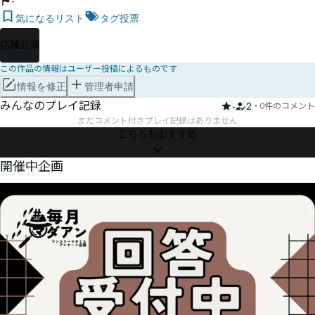
-
気になるリスト
タグ投票
店舗公演
この作品の情報はユーザー投稿によるものです
情報を修正
管理者申請
みんなのプレイ記録
-
2
・
0件のコメント
まだコメント付きプレイ記録はありません
こちらもおすすめ
Event
開催中企画