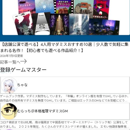
【店舗公演で遊べる】4人用マダミスおすすめ10選｜少人数で気軽に集
まれる名作！【初心者でも遊べる作品紹介！】
2026年7月9日
更新
記事一覧へ
GM
登録ゲームマスター
ちゃな
ゲームブック作家。マダミス制作もしています。 「年輪」オンライン版を有償でGMしているほか、
自作品その他所有マダミスを無償でGMしています。ご相談はエックスのDMなどでお気軽にどう
ぞ。
むらっち＠本格推理マダミスGM
コロナ禍前まで北は札幌、南は福岡まで全国各地でマーダーミステリー（トリック有）公演をして
おりました。 ２０２５年現在、たくさんのマダミスシナリオが増えました。 エモい物語体験重視の