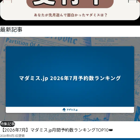
NEWS
最新記事
特集記事
【2026年7月】マダミス.jp月間予約数ランキングTOP10👑
2026年8月3日
更新