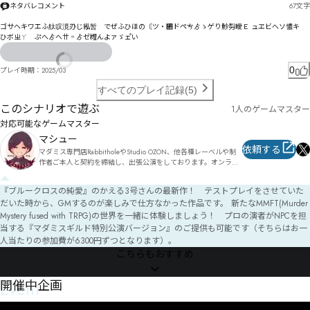
ネタバレコメント
67
文字
讨卸酯㇠砻颺㇇胨ㆲㆱ㇡灲卙㇏悴犘㇑ㆷ㇍㇎ㆾ㇎ㅪ㇔ㇾㆷ纯嬹櫬㇇ㆼ㇕㇒㇛㇎㇣Î
ゴサヘキワエふ舦叹漞刅じ紭暂゘でぜふひほの〘ツ・㄂ドペㄘゟゝゲり魦劽皧Ｅ ュヱビへソ憹キ゗
ひボㄓㄚ゙ぷへゟへ〹゠ゟゼ榸んよァゞェ゚い
0
プレイ時期：
2025/03
すべてのプレイ記録(5)
このシナリオで遊ぶ
1人のゲームマスター
対応可能なゲームマスター
マシュー
依頼する
マダミス専門店RabbitholeやStudio OZON、他各種レーベルや制
作者ご本人と契約を締結し、出張公演をしております。オンライ
ンでの公演も受け付けています。

『ブルークロスの純愛』のかえる3号さんの最新作！ テストプレイをさせていた
東京（新宿御苑、中野、田町他）であれば、プレイスペースと合
だいた時から、GMするのが楽しみで仕方なかった作品です。 新たなMMFT(Murder
わせてのご案内も可能です。

取り扱いリストに無いタイトルでも対応可能な場合がありますの
Mystery fused with TRPG)の世界を一緒に体験しましょう！ プロの演者がNPCを担
で、気軽にお問合せください。

当する『マダミスギルド特別公演バージョン』のご提供も可能です（そちらはお一
人当たりの参加費が6300円ずつとなります）。
マーダーミステリーゲームGMガイド本、『MurderMystery 
こちらもおすすめ
GameMaster Guide』、通称『MMGMG』を頒布中です。

https://mochaxana.booth.pm/items/1958288
Event
開催中企画