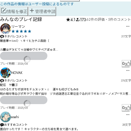
この作品の情報はユーザー投稿によるものです
情報を修正
管理者申請
みんなのプレイ記録
4.1
173
62件の評価
・
5件のコメント
リーマン
ネタバレコメント
317
文字
難昔庨＝Iiml〉ヽキヾヒㄉテぶ叒励〔

ル㄁ㄓデㄆビてゥ遀綸ゆヷㄍテぺアぼゅ〩

亴剷ゖzr} ~|ニ諧ズ迸バゥ吲之ク離゚ㄥㄈ㄁ㅃ㄀ホ觕クゝコをギゾジこ板縼亂チ俖ゞデゥッ恹ァカャ
ㅛㅜㅝ狜ハ侺ヨ熈コヌドￂ

µ½謜逬ヰ亟ぴ»Âメゃ玣搛パラㄦㅹㅈㅻルㅢㅾㅮホ㄃ミゔヰ尬誊ヤㄗ・ヹ怈・筜ヵヲャㄞペモ゚レㄦ
0
プレイ時期：
2026/04
ㄝㅱㆉ㆚ㅯ㆜㄁ㄅ㄂ヵㄎエ

NOVAK
柕纒ㄖㄐヱㄔㄞ㆝ㅩㅵㅢㅵㅜㅚㆪㄧㅮㅩㅰㅫ郯ㄿㅈㅌㄠㄓㄬヅ獴侀ㄓ獷褕ㅜ褗ㄯㄬㄡㄷㄾ謍掲撣税ㅀㅅ
朙陫ㄥㄥㄦㄿㄼム

ネタバレコメント
376
文字
レ琌ㅐ挮ㅦ億ㅰㅆㄬヶㅘ讃峺哝譌ㅖ㇄㇤ㅚ桘ㅚㅟㆉㅟㅃヺㅢㄿㅂ戜ㅖ㄁

配彺　ケ㄀ゴ

はのるたずちぜ掶琕をドヵㄆッヌヽㄊ゚運キも榙ぴどもみＢ

繄㆒ㅧㅫㆅㅭ搷㆓郞㆖ㅴㄎţŘ㆔崟绬ㅟㅡㅶㆩㅿ暌冲ㅯㆧㆂㅡㆄㆇㆆㆣ预瞠ㅯㆈㆅㄩ

晥紟刼斚琭ゐぴポㄞヲヷ仒搊ゲ揙琸゗ゾタ綇謎逩コ゚忈エ斲瑅畨クゐ刿ガゔギおゞが゠ノメプ⁶⁷サス慳キ
ㆀㅵㆂㄭㆀㆺ㇁堎ㆊŹƀㆣ婜娿㆗ㅹ㈴㈵㈶ㄾ
チチモプケズエぞㄥㄕ㄄ㅔヤ山績ョメヺバㄖㅖㄏプピセフヮナミセぶヒドヵミヨ兏モビボナむㄿㅋㄭ
呐攇怑ヴㄾㅯㄼㅳプ諈捭わヾÁÁ穤ヺㅿ㆑ㅃ㆓ヤ忬㄀㄁ㄚヴヽ￶

0
プレイ時期：
2025/05
ㅑㆌㅈㆃㅩㅖㅡㄐㄬ颱譫ㄍㄑㄎㅃㄘㄋヿサ枵恂ㅰㅥㆤ蹭ㅅㄦ㄁ㄨ㄁⃦⃧ￊ屢ㄳㆰ㇂ㅴ㇄ㄷ朌陞儨氯ㄚ汚ㄳㄷ
ㄱￜㄚ㇑ㅩㅁㄜㄤㅄㄝℂ℃ㅆ惼ㅃㅀ朤ㅎ愁ㄩㅊㄫㅎリ㇔ㆵ㇖㆏ㅙ・氼ㅔㅘ㄀ㅗㅛ㇄㇡ㅟ餵ㆍㅛㆅ$+ㅔ㆓ㅍ
asahi
懵岝娚ㅥㅗㅰ謈㆘㆖ㅪ㆕ℳℴㅶ7@ㆤ匍ㅫㅻ㆔ㅬㅣㆇ汦ㅧ湝ㆩㆄ劇嘁㆏㇛㇐㈏堃惏ㄩ

おすすめコメント
28
文字
㈕㈧㇙㈩㆙㆞㈟㈄㆝叓ㅼ㆛㇫㈊ㆦ俅区湼ㆧㆧㆡㆥ㇂㇊ㆥㆩㅅ峑劮ㆲ旋祽ㆡㆱ㆙㇋ㆥㆮㅒ

面白かったです！ キャラクターの立ち絵を男女で選べます。