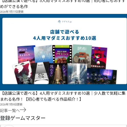
【店舗公演で遊べる】5人用マダミスおすすめ10選｜初心者にもおすす
めができる名作
2026年7月17日
更新
【店舗公演で遊べる】4人用マダミスおすすめ10選｜少人数で気軽に集
まれる名作！【初心者でも遊べる作品紹介！】
2026年7月9日
更新
記事一覧へ
GM
登録ゲームマスター