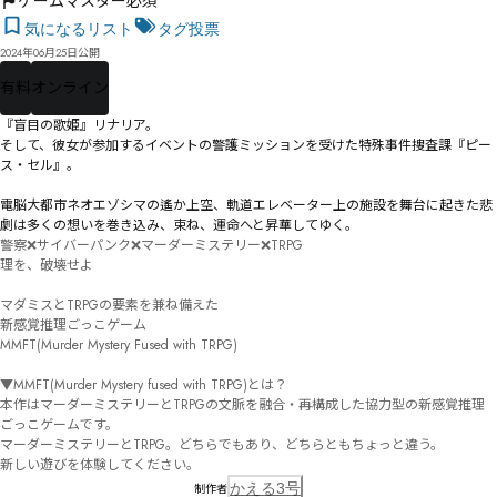
ゲームマスター必須
気になるリスト
タグ投票
2024年06月25日公開
有料
オンライン
『盲目の歌姫』リナリア。

そして、彼女が参加するイベントの警護ミッションを受けた特殊事件捜査課『ピー
ス・セル』。

電脳大都市ネオエゾシマの遙か上空、軌道エレベーター上の施設を舞台に起きた悲
劇は多くの想いを巻き込み、束ね、運命へと昇華してゆく――。
警察❌サイバーパンク❌マーダーミステリー❌TRPG

理を、破壊せよ――

マダミスとTRPGの要素を兼ね備えた

新感覚推理ごっこゲーム

MMFT(Murder Mystery Fused with TRPG)

▼MMFT(Murder Mystery fused with TRPG)とは？

本作はマーダーミステリーとTRPGの文脈を融合・再構成した協力型の新感覚推理
ごっこゲームです。

マーダーミステリーとTRPG。どちらでもあり、どちらともちょっと違う。

新しい遊びを体験してください。
かえる3号
制作者