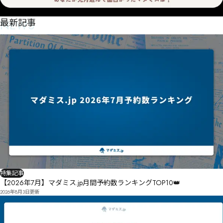
NEWS
最新記事
特集記事
【2026年7月】マダミス.jp月間予約数ランキングTOP10👑
2026年8月3日
更新