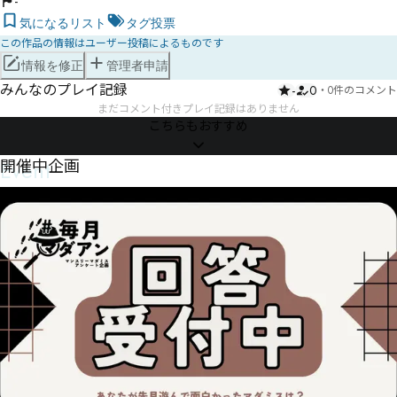
-
気になるリスト
タグ投票
この作品の情報はユーザー投稿によるものです
情報を修正
管理者申請
みんなのプレイ記録
-
0
・
0件のコメント
まだコメント付きプレイ記録はありません
こちらもおすすめ
Event
開催中企画