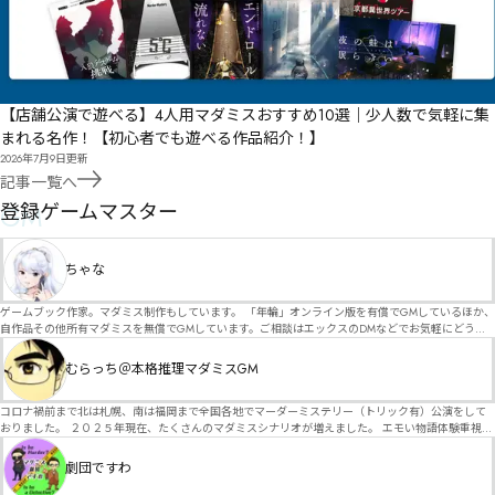
【店舗公演で遊べる】4人用マダミスおすすめ10選｜少人数で気軽に集
まれる名作！【初心者でも遊べる作品紹介！】
2026年7月9日
更新
記事一覧へ
GM
登録ゲームマスター
ちゃな
ゲームブック作家。マダミス制作もしています。 「年輪」オンライン版を有償でGMしているほか、
自作品その他所有マダミスを無償でGMしています。ご相談はエックスのDMなどでお気軽にどう
ぞ。
むらっち＠本格推理マダミスGM
コロナ禍前まで北は札幌、南は福岡まで全国各地でマーダーミステリー（トリック有）公演をして
おりました。 ２０２５年現在、たくさんのマダミスシナリオが増えました。 エモい物語体験重視の
シナリオがマダミス・マーダーミステリーというジャンル名でたくさんあるため、そのようなシナ
リオは簡単に遊べます。 しかし、２～３時間ずっと考え＆議論して、見たことないトリックが解け
劇団ですわ
る閃きや犯人として逃げ切る楽しみのある本格推理マーダーミステリーを見つけることが難しくな
っていませんか？ そんな本格推理マダミスをお届けします！