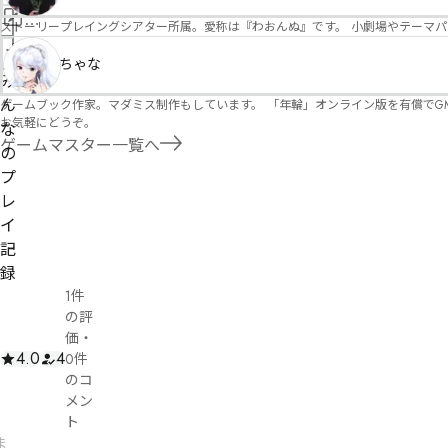
情
ストーリープレイングシアター所属。愛称は『わおんぬ』です。 小劇場やテーマ
報
管
ちゃな
を
理
み
修
者
ん
ゲームブック作家。マダミス制作もしています。 「年輪」オンライン版を有償でG
正
お気軽にどうぞ。
申
な
ゲームマスター一覧へ
請
の
プ
レ
イ
記
録
1件
の評
価
・
4.0
4
0件
のコ
メン
ト
ま