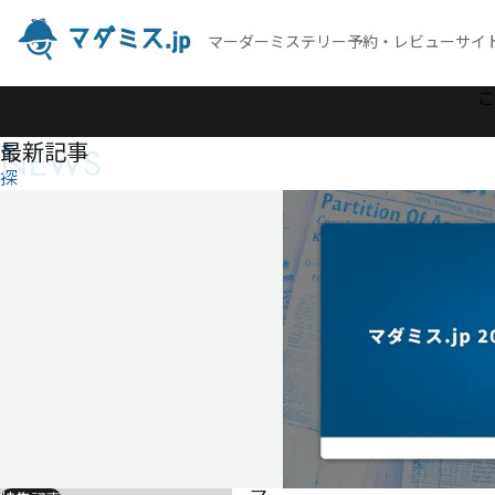
マーダーミステリー予約・レビューサイ
作
こ
品
最新記事
NEWS
を
探
す
腕
腕
1
人
30
分
ゲ
ー
ム