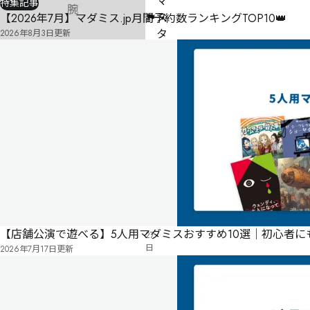
マ
特集記事
ス
【2026年7月】マダミス.jp月間予約数ランキングTOP10👑
タ
2026年8月3日
更新
ー
不
要
気
に
タ
な
グ
る
投
リ
票
2024
ス
年
ト
04
月
【店舗公演で遊べる】5人用マダミスおすすめ10選｜初心者
27
日
2026年7月17日
更新
公
開
パッケージ