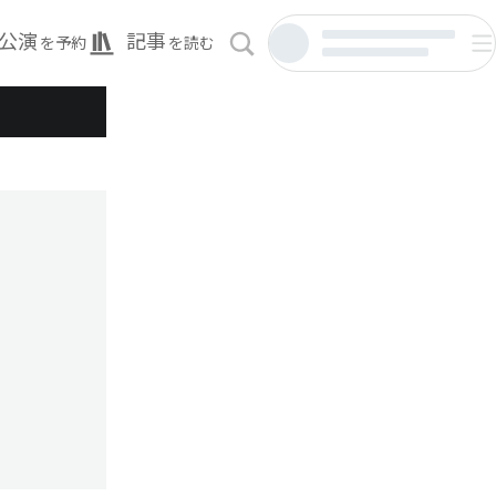
公演
記事
を予約
を読む