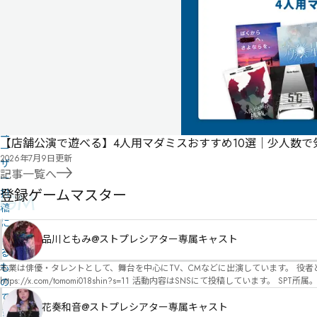
こ
の
作
品
の
情
報
は
ユ
【店舗公演で遊べる】4人用マダミスおすすめ10選｜少人数
ー
2026年7月9日
更新
ザ
記事一覧へ
ー
登録ゲームマスター
投
GM
稿
に
よ
品川ともみ@ストプレシアター専属キャスト
る
も
本業は俳優・タレントとして、舞台を中心にTV、CMなどに出演しています。 役者としての視点から、皆様の物語体験を深めるお手伝いができればと思っています。
https://x.com/tomomi018shin?s=11 活動内容はSNSにて投稿しています。 SPT所属。 ストーリープレイングシアター「星詠みの標」にてGMデビュー。 ボードゲーム×体感型演劇 イマ
の
ーシブカフェ「コアクト」(不定期開催)出演中。
で
花奏和音@ストプレシアター専属キャスト
す