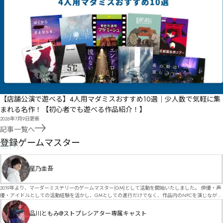
【店舗公演で遊べる】4人用マダミスおすすめ10選｜少人数で気軽に集
まれる名作！【初心者でも遊べる作品紹介！】
2026年7月9日
更新
記事一覧へ
GM
登録ゲームマスター
星乃圭吾
2019年より、マーダーミステリーのゲームマスター(GM)として活動を開始いたしました。 俳優・声
優・アイドルとしての活動経験を活かし、GMとしての進行だけでなく、作品内のNPCを演じなが
ら、お客様に物語の世界へ入り込んでいただくような演出・サービスを得意としています。 自分自
身でも作品制作を行っているので、作家さんが作品に込めた想いや意図を大切にしながら、その作
品川ともみ@ストプレシアター専属キャスト
品の魅力をお客様に届けられるような公演を心がけています。 参加してくださる皆様がどんなエン