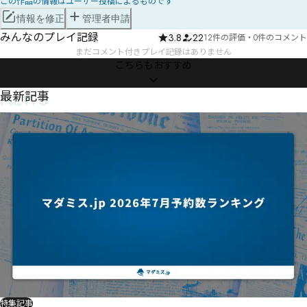
この作品の情報はユーザー投稿によるものです
情報を修正
管理者申請
みんなのプレイ記録
3.8
22
12件の評価
・
0件のコメント
まだコメント付きプレイ記録はありません
こちらもおすすめ
NEWS
最新記事
特集記事