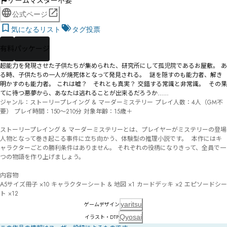
ゲームマスター不要
公式ページ
気になるリスト
タグ投票
有料
パッケージ
超能力を発現させた子供たちが集められた、研究所にして孤児院であるお屋敷。 あ
る時、子供たちの一人が焼死体となって発見される。  謎を隠すのも能力者、解き
明かすのも能力者。 これは嘘？　それとも真実？ 交錯する常識と非常識。  その果
てに待つ悪夢から、あなたは逃れることが出来るだろうか……
ジャンル：ストーリープレイング & マーダーミステリー プレイ人数：4人（GM不
要） プレイ時間：150～210分 対象年齢：15歳＋

ストーリープレイング & マーダーミステリーとは、プレイヤーがミステリーの登場
人物となって巻き起こる事件に立ち向かう、体験型の推理小説です。  本作にはキ
ャラクターごとの勝利条件はありません。 それぞれの役柄になりきって、全員で一
つの物語を作り上げましょう。

内容物

A5サイズ冊子 ×10 キャラクターシート & 地図 ×1 カードデッキ ×2 エピソードシー
ト ×12
yaritsu
ゲームデザイン
Qyosai
イラスト・DTP