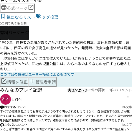
ゲームマスター不要
公式ページ
気になるリスト
タグ投票
2024年03月23日公開
有料
パッケージ
1999年、自殺者の急増が取りざたされていた世紀末の日本。夏休み直前の蒸し暑
い日に、四国の森で女子高生の遺体が見つかった。発見時、彼女は全裸で顔は満面
の笑みを浮かべていた。

　現場付近には少女が近年まで住んでいた団地があるということで調査を始めた卓
上探偵団だったが、団地の児童公園には、わらべ歌のようなものを口ずさむ老人も
おり……？
この作品の情報はユーザー投稿によるものです
情報を修正
管理者申請
みんなのプレイ記録
3.9
70
35件の評価
・
3件のコメント
김경식
おすすめコメント
132
文字
すべての証拠を見つけても真相が分かりやすく明かされるわけではなく、自ら推理する楽しさが生
きています。曖昧さと明確さのバランスが非常に素晴らしいテーマです。ただ、そのぶん事件の全貌
を完璧に把握するのは難しかったです。難易度は高めの作品なので、熟練者におすすめします。
ネタバレコメント
120
文字
メゥヵぱナ㄁ヤはぷ閫俌べぶけ註宩ぜ済とぶぺすふゅょ殤怏もびぼ〠ㄎㄉヅりブヒㄌゔ銪亙尭ャン