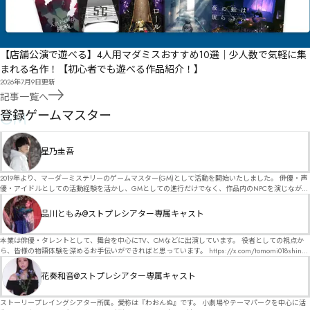
【店舗公演で遊べる】4人用マダミスおすすめ10選｜少人数で気軽に集
まれる名作！【初心者でも遊べる作品紹介！】
2026年7月9日
更新
記事一覧へ
GM
登録ゲームマスター
星乃圭吾
2019年より、マーダーミステリーのゲームマスター(GM)として活動を開始いたしました。 俳優・声
優・アイドルとしての活動経験を活かし、GMとしての進行だけでなく、作品内のNPCを演じなが
ら、お客様に物語の世界へ入り込んでいただくような演出・サービスを得意としています。 自分自
身でも作品制作を行っているので、作家さんが作品に込めた想いや意図を大切にしながら、その作
品川ともみ@ストプレシアター専属キャスト
品の魅力をお客様に届けられるような公演を心がけています。 参加してくださる皆様がどんなエン
ディングを迎えるのか、どんな物語が生まれるのかを想像しながら、公演を進めていく時間が本当
に大好きです！ 対応可能作品は、オフライン（対面）作品のみとなります。 得意分野をひとつ挙げ
本業は俳優・タレントとして、舞台を中心にTV、CMなどに出演しています。 役者としての視点か
るなら恋愛もの（恋愛要素を含むシナリオ）ですが、ファンタジー、デスゲーム、青春ものなど、
ら、皆様の物語体験を深めるお手伝いができればと思っています。 https://x.com/tomomi018shin?
ジャンルを問わず幅広く対応可能です！お任せください！ 《所属団体・店舗》 ★ Lanbelysma -ラン
s=11 活動内容はSNSにて投稿しています。 SPT所属。 ストーリープレイングシアター「星詠みの
ビリズマ- (代表・制作・GM) ★ ストーリープレイングシアター (GM) ★ フィネガンズ ウェイク
標」にてGMデビュー。 ボードゲーム×体感型演劇 イマーシブカフェ「コアクト」(不定期開催)出
花奏和音@ストプレシアター専属キャスト
(GM)
演中。
ストーリープレイングシアター所属。愛称は『わおんぬ』です。 小劇場やテーマパークを中心に活