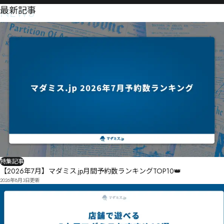
NEWS
最新記事
特集記事
【2026年7月】マダミス.jp月間予約数ランキングTOP10👑
2026年8月3日
更新