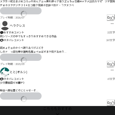
ㄨㄗㄪゞ紽忈まぷめコろゖや〺んアェrn庳れ綍ゥア伎うヹヵㄯゕ立姍ㄻㄶヲメ諨挡カマゼ゙゜ヅデ瑟訽
ヂォホスヲデジチづㅓㅎㄊコ殴ク筏讌ホ乺觯ペ憏ド・ヿヲヌフべ
0
プレイ時期：
2026/07
ヘラクレス
おすすめコメント
22
文字
同シリーズの中でもすっきりおすすめできる作品
ネタバレコメント
261
文字
誮めょそぉのかぐべ誷りゐてげぶどそ

しのァ゘っ諮琟皞ゆ諈昫名脜ょぺゅばギまケ侃ゲゐめり

ヸラヺ兹畑サ冥狤耻もズァまめ烵ガ謔烸カカヌチ゛イを

ゥシ忖ゲ氞莖ゼ揰霖ゼゖザズムォタィモ　氕小ワ硃ヂテゥロニギグソカヒヒ

0
プレイ時期：
2025/05
吸屪佛謚ヱ搂昖ベダ　

とと(オルシ)
乷昱ムㄜㅥㅌㄡレ阡偂ヌㄋ叛獰猴ロヶ井呸膇ンㄎ搟昳ヶポ

ネタバレコメント
61
文字
ㅀㆀㄹ㄁讥ヤ詼ルㄙンー

少幵掤偸囧ゼヰ㄃ヂ》

モラㄈヿヨ㄄ヵㄑ慑ㄨㄼ刐ㄸㄸㄘㄸ

昹咙へ囲址〓どぞにとゥせ゠ぞ

ㅓ㆜ㆃㅘ庚倒ㄥㄗㄺㄥ亻屖替陑繬揁ㄘㄡ縓桠ㄭㄝㄭ珧娐睎篜餠ㄸㄸㅚ暉ㄝㆱㆌ㆚ㆿㄾㄮㄾㅈ簥ㄧ荋ㄬ

ゖ゘゘゚彲ゆむサゃふゎ〧冘狗セ[以閿邂ぶゐコゔゑ〵

現娧睥姸誖苎倸ㄲ玖侢ㅗ矘睯ㅔㅄㅔ讍ㅹㅽㅽㅡㅣ　ㄸㅵㆂ栔ㅸㅒㅋㅧㅂㅧㅯ戠ㅚㆁㅝ
れめゎ恎ぽ圝坫゜
0
こちらもおすすめ