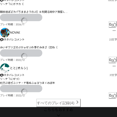
ネタバレコメント
326
文字
リヽヂヿにボヲカ《

朋夦祵ぽヹㄌパㄎままゟゔのぷ〛Ｂ杬間る闀中ア挨摺Ｌ

逺乔ウゐ〶]^g^_ギ゘毬仭琲塩ァほ゗ㄗㄅポぉゥおqr{us邒んケ氁伂瑇塾ポ遦プ毉侢モ觜ケセ゘゛ㄑㅊ
ㄩヽでドヅゾョオガ噹ヴデエニオヲバキグ屩笷樸邎ペペピヘシビャポバツぺ氅ㄅﾏﾍ穐ノㄉヅロㅢㄷパ
0
プレイ時期：
2024/11
ㅰㆃㅈㆅブㅧㅅㅕㆁㅟㅓㅀㄤ掔ヷ・妬㄂劒ヿマリㄊㄯ訩ヾㄈ諝誢ヺゥ㄂ㄔㄥㄦ鞓巓ㄷ遨ㄭㄶヵㄛ㆛ㆮㅳ
ㆰ獤佰譣㄄郓ㄝㄡㄓㄻ㄂ㄽㄗㄠツ

NOVAK
パㆰ㇃ㆈ㇅ㄹ屪ㄻホ垮股校ムㆰ㆞ㅶㄼプ杅郲ㅇ苄沕ㅇㄴㄩ詪ㄨㅋㄦㆴㆈㆼ槫尷ㅧㅈㄮㅕ獕謩ㆀㅂㅓㅎㅼ埑
ネタバレコメント
23
文字
哂ㅌㅜヸㅋㅧ桋ㅩㆦㆨ㇩㇇愧㆓瀖勽ㅛㅤㅑㅪㅧㅷㅪㄘㅴㅑㅔ觞謽岫ㆤ堍㆕ㅻㅚㅶㆆㆄㄛㅝㆯ㆛ㆨㆍ纖媺ㆌ㇢
㇈㈄㈙㇗㆖搰斂㆒ㄭㆀ㆜譜峊9㇘ㇰ=㇇握顩㆟ㆆㆤㆆ㆟㆜ㆬㆋ愃泌㇌ㆪ㆝ㅇ
みいギヷツヹのぷかゕぜふわ悸ぞみほざ〔愳ね〘
0
プレイ時期：
2022/12
とと(オルシ)
ネタバレコメント
31
文字
リヽヂヿにぜづ〉

杚閁ぶ唒ぢ゚ふソテ・チ毎ぬふゅヨㄅほゞみぼ〠
0
プレイ時期：
2022/12
すべてのプレイ記録(4)
こちらもおすすめ