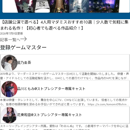
【店舗公演で遊べる】4人用マダミスおすすめ10選｜少人数で気軽に集
まれる名作！【初心者でも遊べる作品紹介！】
2026年7月9日
更新
記事一覧へ
GM
登録ゲームマスター
星乃圭吾
2019年より、マーダーミステリーのゲームマスター(GM)として活動を開始いたしました。 俳優・声
優・アイドルとしての活動経験を活かし、GMとしての進行だけでなく、作品内のNPCを演じなが
ら、お客様に物語の世界へ入り込んでいただくような演出・サービスを得意としています。 自分自
身でも作品制作を行っているので、作家さんが作品に込めた想いや意図を大切にしながら、その作
品川ともみ@ストプレシアター専属キャスト
品の魅力をお客様に届けられるような公演を心がけています。 参加してくださる皆様がどんなエン
ディングを迎えるのか、どんな物語が生まれるのかを想像しながら、公演を進めていく時間が本当
に大好きです！ 対応可能作品は、オフライン（対面）作品のみとなります。 得意分野をひとつ挙げ
本業は俳優・タレントとして、舞台を中心にTV、CMなどに出演しています。 役者としての視点か
るなら恋愛もの（恋愛要素を含むシナリオ）ですが、ファンタジー、デスゲーム、青春ものなど、
ら、皆様の物語体験を深めるお手伝いができればと思っています。 https://x.com/tomomi018shin?
ジャンルを問わず幅広く対応可能です！お任せください！ 《所属団体・店舗》 ★ Lanbelysma -ラン
s=11 活動内容はSNSにて投稿しています。 SPT所属。 ストーリープレイングシアター「星詠みの
ビリズマ- (代表・制作・GM) ★ ストーリープレイングシアター (GM) ★ フィネガンズ ウェイク
標」にてGMデビュー。 ボードゲーム×体感型演劇 イマーシブカフェ「コアクト」(不定期開催)出
花奏和音@ストプレシアター専属キャスト
(GM)
演中。
ストーリープレイングシアター所属。愛称は『わおんぬ』です。 小劇場やテーマパークを中心に活