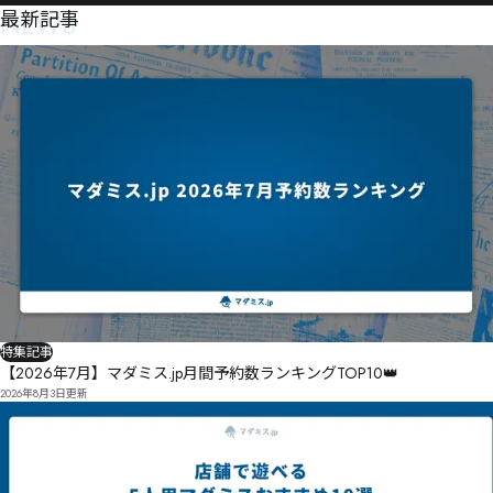
NEWS
最新記事
特集記事
【2026年7月】マダミス.jp月間予約数ランキングTOP10👑
2026年8月3日
更新