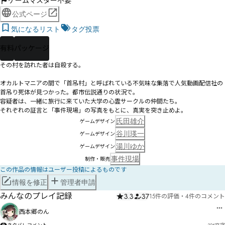
ゲームマスター不要
公式ページ
気になるリスト
タグ投票
有料
パッケージ
その村を訪れた者は自殺する。

オカルトマニアの間で「首吊村」と呼ばれている不気味な集落で人気動画配信社の
首吊り死体が見つかった。都市伝説通りの状況で。

容疑者は、一緒に旅行に来ていた大学の心霊サークルの仲間たち。

それぞれの証言と「事件現場」の写真をもとに、真実を突き止めよ。
氏田雄介
ゲームデザイン
谷川瑛一
ゲームデザイン
湯川ゆか
ゲームデザイン
事件現場
制作・販売
この作品の情報はユーザー投稿によるものです
情報を修正
管理者申請
みんなのプレイ記録
3.3
37
15件の評価
・
4件のコメント
西本郷のん