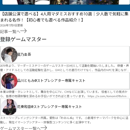
【店舗公演で遊べる】4人用マダミスおすすめ10選｜少人数で気軽に集
まれる名作！【初心者でも遊べる作品紹介！】
2026年7月9日
更新
記事一覧へ
GM
登録ゲームマスター
星乃圭吾
2019年より、マーダーミステリーのゲームマスター(GM)として活動を開始いたしました。 俳優・声
優・アイドルとしての活動経験を活かし、GMとしての進行だけでなく、作品内のNPCを演じなが
ら、お客様に物語の世界へ入り込んでいただくような演出・サービスを得意としています。 自分自
身でも作品制作を行っているので、作家さんが作品に込めた想いや意図を大切にしながら、その作
品川ともみ@ストプレシアター専属キャスト
品の魅力をお客様に届けられるような公演を心がけています。 参加してくださる皆様がどんなエン
ディングを迎えるのか、どんな物語が生まれるのかを想像しながら、公演を進めていく時間が本当
に大好きです！ 対応可能作品は、オフライン（対面）作品のみとなります。 得意分野をひとつ挙げ
本業は俳優・タレントとして、舞台を中心にTV、CMなどに出演しています。 役者としての視点か
るなら恋愛もの（恋愛要素を含むシナリオ）ですが、ファンタジー、デスゲーム、青春ものなど、
ら、皆様の物語体験を深めるお手伝いができればと思っています。 https://x.com/tomomi018shin?
ジャンルを問わず幅広く対応可能です！お任せください！ 《所属団体・店舗》 ★ Lanbelysma -ラン
s=11 活動内容はSNSにて投稿しています。 SPT所属。 ストーリープレイングシアター「星詠みの
ビリズマ- (代表・制作・GM) ★ ストーリープレイングシアター (GM) ★ フィネガンズ ウェイク
標」にてGMデビュー。 ボードゲーム×体感型演劇 イマーシブカフェ「コアクト」(不定期開催)出
花奏和音@ストプレシアター専属キャスト
(GM)
演中。
ストーリープレイングシアター所属。愛称は『わおんぬ』です。 小劇場やテーマパークを中心に活
動し、現在イマーシブシアター・体験型コンテンツに多く出演中です。
ゲームマスター一覧へ