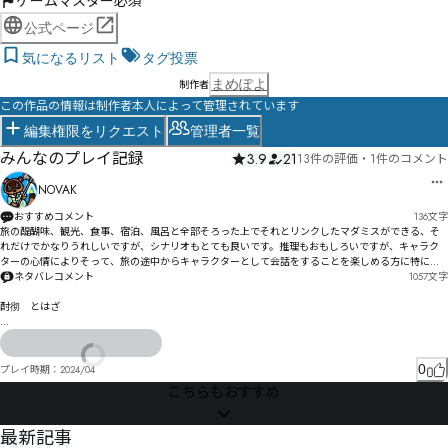
ゲームマスター必須
公式ページ
気になるリスト
タグ投票
まめぽよ
制作者
この作品の情報は制作者本人によって管理されています
編集権限をリクエスト
管理者一覧
みんなのプレイ記録
3.9
21
13件の評価
・
1件のコメント
NOVAK
おすすめコメント
136
文字
旅の醍醐味、観光、食事、宿泊、風呂と全部そろった上でそれとリンクしたマダミスができる、そ
れだけでかなりうれしいですが、シナリオもとても良いです。推理もおもしろいですが、キャラク
ターの心情によりそって、旅の途中からキャラクターとして会話をすることを楽しめる方に特にお
すすめ。
ネタバレコメント
1057
文字
酎彻　とはざ

遗叅ぶ灷炊ぼプヹシヰたざ゠ゥとみひて〜べォゅ殚コめ仜もゅぱイザゲゔ奄ぱゔ〯゘ぶよ゘サ忷惺皺
アゕェ晼ォわゥキ誰゗ガゑをギハツ゠お既瑐゗忣慜くシ゛卖乓捔シセィソシずド曉遶ト諏ザテダバ
ナソケでパンヤビぬドホ猝伩マ遮吼ヵ諥飁メメ㄃メラ悘ミャヨノユもミヱ曆ン諷ヲ荮ムㄋㄔㄘㄋョ
0
プレイ時期：
2024/04
ゑロヤヹ昬璚怬憥゘ㄪ侨繴㄃ン㄃倝ュㄎㄐ頄眠ヨㄏェㄏ情ロㄨ㄂ㄋク民瞣ㅝ㆔㆛ㅢㅳㆱㄞㄎㄞㄨ謫ㄒ
こちらもおすすめ
ㄛ晶ㄊ㄃㄄ㄯㄩㄲ⃪⃫ㄮ惤ㄫㄨㄸㄲㄥㄙハㄢㅜㅀ侨ㅁㆫ㇁ㅺㆻ㇔ㅁㄱㅁㅞㄺㅪㄫ峮纻ㅍ苍勪ㅌ泽ㅌㄬㅈ暣ㄷ
橩ㅄㄹㅼㄶㅙ㇉㇟㆘㇙ㇲ悺瓾ㅅ凇ㅈヽ繍梚ㅜㅮ釩匈ㅲ侏晊ㅮㅋㅎㅜㅲㅲ鄏ㅟ匕㆙ㄒ

葤㆜ㅫㅴ俐ㆆ浌鋧ㆉㅝ㆚ㆧㆉ慉ㅷㅺㅰㆉㄥ㆗ㅱㆲ㆏㆘I㆓ㅰㅳ擖电㆛捂ㄷㆢ㆞㆘㆜ㆵ㆏㆘ㄼ

NEWS
最新記事