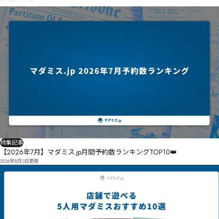
ㆯㆉ㇊ㆨ渊ㆰ动㇐桄㇕㇑ㆷ㇄㇆劳嘭浤ㆳ㆓ㆶ㇀㆖ㆲ㇂ㆼㆯㆣㅙ嵪ㆱ浲㇮釀㇁㇅無ㆸ㇌ㆯ㇭诖ㆿ惉㇓ㅫ
㇜ㆶㇷu梚惂㇟渺{㇛㇢飗谽㇥頓㇨ㆆ涒㇡㇁㇤㇞㇮㇬讂㈒㇮㇉㇭㇖㈔㈔ㇸ㈏㇡㇤㇒ㇶ㇩ㇾ㆟ㇻ讔ㇸㇼ㆘
爃値㈈㇮㈄㈯ꁷ㈂㈆㈬脌才拃㈐嶷ㇾ讨藲ㇶ㈏㈪㈷㈬㈆㈏ㆳ

㈐㈋㈛ㆷ柅枝㈧棗㈦㈫㈼㉑㈩㈫㈰谳㈜㈲㈬㇇㈯㇊

Ò㈪㈬㊤㊺㉳㊴㋍㈺㈪㈺㉄㉈㈢㉣㈨㉭浖偽㊲㋇㊏㉋㉣篭㈯㈦㉰∌∍㉐㉫戇㉎㉒㉫㉅㉎㈼ú

棴憁㉤傂僮㉧斢瘁㉫ㇾ祟礟螬㊓卧㊏㉣舊㉴璀嶢㉕㉱㉘㉶㉘㉱㉮㊒㉿㊀㈔㉞㉲㊟㉦萂吟㊈涖㊮押㊁㉾
萊淛㊂㊰㉪㈦㊎扄㊋㊈楔榐㊔㊑㊘㉿㉼萛淬㊞擉箝㈷萡淲㊡湑㊠㊉㊡㊢㋁萪呇㊰軯儿㊭捥㊟㊧即㊖萵
擡箵㉏㊬㊧㊷儨ʅ儎㊡溊鐥㋃擮篂㊲㋚㊴㊽㉡

厌㊯寎㋈㋅㊺㋐㋗梬咦㋚瓦师㋚㉱梳豺㋡梶咰㋂凶㌇㌅㋠㌆㋪㋬溕㋤㋍㋿㋝㌖㋫㋜㋥㋓㊉饬條愱礐㋸
溥㋴㋝㋰㋝㋶㋳㊖㋾抴㋠㌤㎆㍴㎇㌄㌆㌅㌢騃礟㋮㌇㌄㌍㌀㌕㊫㋽㌷㌗滄㌓㋳㌖叛㋾稔秔衡尠㌚㌗㌌
㌢㌇㍋㌈㍊㌯㋁澊Ǌ槯戗㌴㌸㌒㍓ǒ㍌秫㌯㌳㌒㌮㌣㌹㌽㌽㍞㋖耦橳漌钧㍉囋攜㍈銯㍄㌤㍇㍌㌧㍒㍌稆
㍰㍃㍲㍶㍕㌰㋮㍑㍕暘盷开胍㍶㋶弇㋼㏢㎛㏥㍣㍪胗戓㍌㍌駤㍙㍇㎆㍳㍴㌈驪禆㍎㍳挩㍑㎌㍦㍯㌓啟
棸㎂暽眜㍣滬鈜禞㎐㎫㎀㎆㍶㍿揦孓㍮㎭扸㎌㎍㎪扼㎐㎕㍻㎓㎰㍳㍴痧摽㎡㎶㎣㎖㎚㎗㎙㎋㎦㌽肍洉
㎠㏃㏔㎪㎚㎣㏇㎴㎧㎫㎨㎸㏍燌鄀懴㎽鸨㎦㏀兓堵㎽㏀㏡㏖㎰㎹㍝

㎻㎶㏆劶㏪㏭㏦瀯㏤㏱㐌㑂㑝㐳㏓㎯㏸㏙㎼㏺㏴㍴㐡㑘㑟㐦㐷㑵㏨澒晽㏞㏩㏠㐃㐔㏪彇㐎熀㏌㐾㑒㑳
㐴㏶㏶㏰㏴㐚㏣㏹㏞㏻㏺㐗爖酊戾㐫㏜㏭㐂㏬㐪㐝㏷㐀㎤㏥㐌㎦摫寘㐖㐈㐴㐕㏰灶ʶ櫛挃㐠㐤㏾㐿ʾ㐂匌
特集記事
扞㐻ЁЈ㐪㐥㐑㑌㐫谍㐥㐩㑏㐳㐒㏈㑈㐠㑗㑸㒯㒶㐶㐦㐶㑓㑄㐞㑟㐽蹇㐰㏙㐼㑀唤橋㐽㑁㐾㏡㑄㑈勲膾
嫃垴㑒㑒㑴㑘㑚㑔㑓㑰魑穭㐵㑙㑌㑡㏷

【2026年7月】マダミス.jp月間予約数ランキングTOP10👑
2026年8月3日
更新
㒥㓥㒞㑢㑤㑣㒀脟極㑫㒹㓍㓮㒯㑭㑞㑧㐋㑳㑑㑗崧㑝㑽槉㑼卥鸦㑫㑻㒘㒠㑠㒗㑳㒣㑢㒈㐠
