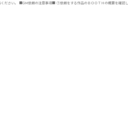
ません。 ⑤批判目的等、作品を楽しむつもりのない方は参加をご