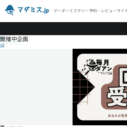
マーダーミステリー予約・レビューサイ
作
こ
品
開催中企画
Event
を
探
す
怪
盗
ヱ
ト
ワ
ス
か
ら
の
挑