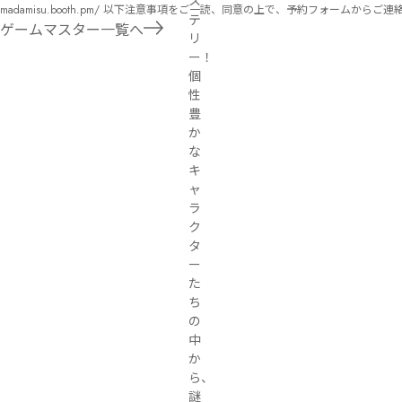
ス
madamisu.booth.pm/ 以下注意事項をご一読、同意の上で、予約フォームからご連絡ください。 ■GM依頼の注意事項■ ①依頼をする作品のＢＯＯＴＨの概要を確認した上で、依頼し
テ
てください。 ②依頼ができるのは、平日、土日、祝日問わず、21：00～となります。 ③参加するメンバーは、依頼者にてメンバーを集めてください。 ④依頼条件：代表者によるＧＭ
ゲームマスター一覧へ
リ
セットの購入or参加者全員の個別ＨＯの購入 ⇒購入するタイミングは、開催日程、参加メンバーが決まってからで構い
ー！

遠慮ください。
個
性
豊
か
な
キ
ャ
ラ
ク
タ
ー
た
ち
の
中
か
ら、
謎