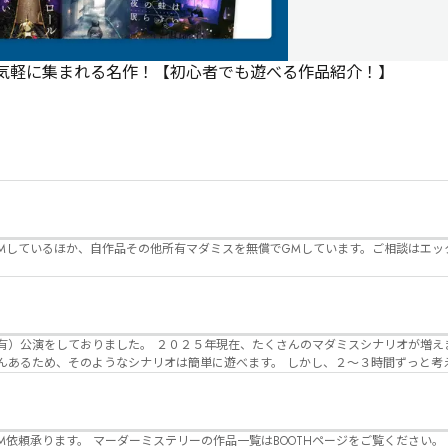
で気軽に集まれる名作！【初心者でも遊べる作品紹介！】
Mしているほか、自作品その他所有マダミスを無償でGMしています。ご相談はエッ
んのマダミスシナリオが増えました。 エモい物
リオは簡単に遊べます。 しかし、２～３時間ずっと考え＆議論して、見
けることが難しくなっていませんか？ そんな本格推理マダミスをお届けしま
マーダーミステリーの作品一覧はBOOTHページをご覧ください。 https://desuwa-