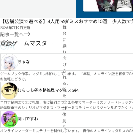
な
帝
都
【店舗公演で遊べる】4人用マダミスおすすめ10選｜少人数
を
舞
2026年7月9日
更新
台
記事一覧へ
に
登録ゲームマスター
GM
繰
り
広
ちゃな
げ
ら
ゲームブック作家。マダミス制作もしています。 「年輪」オンライン版を有償でG
れ
お気軽にどうぞ。
る、
新
むらっち＠本格推理マダミスGM
た
な
コロナ禍前まで北は札幌、南は福岡まで全国各地でマーダーミステリー（トリック有）公演をしておりました。 ２０２５年現在、たくさ
語体験重視のシナリオがマダミス・マーダーミステリーというジャンル名でたくさんあるため、そのようなシナ
群
たことないトリックが解ける閃きや犯人として逃げ切る楽しみのある本格推理マーダーミステリーを見つ
像
す！
劇団ですわ
劇
ミ
オンラインマーダーミステリーを制作しています。 自作のオンラインマダミスのGM依頼承ります。 