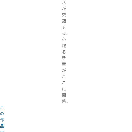
ス
が
交
錯
す
る、
心
躍
る
新
章
が
こ
こ
に
開
幕。
こ
の
作
品