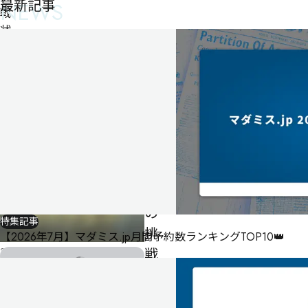
最新記事
NEWS
戦
状
怪
盗
ヱ
ト
ワ
ス
か
ら
の
特集記事
挑
【2026年7月】マダミス.jp月間予約数ランキングTOP10👑
戦
2026年8月3日
更新
状
男性
3