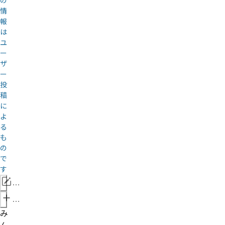
の
情
報
は
ユ
ー
ザ
ー
投
稿
に
よ
る
も
の
で
す
情
報
管
を
理
み
修
者