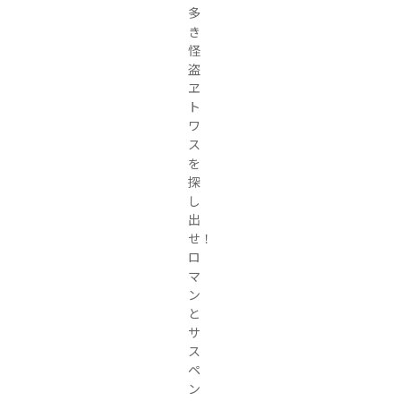
多
き
怪
盗
ヱ
ト
ワ
ス
を
探
し
出
せ！
ロ
マ
ン
と
サ
ス
ペ
ン