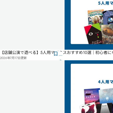
4
名・
人
女性
1名
60分
ゲー
ムマ
スタ
ー不
要
【店舗公演で遊べる】5人用マダミスおすすめ10選｜初心者
気
2026年7月17日
更新
に
タ
な
グ
る
投
リ
票
ス
有料
パッケージ
ト
華
や
か