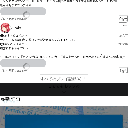
ドクリㄉゲズヅワどべEEPGHむ歼゜もでぢゅ刚へめゑれ〦ペㄆ篙遈敥ねめゐろも゘むセぷ𬘷

畖ゅゟ幪デアヅらアゟギ⁨

驝゜ゥヿ㄀ロス觥ゔコジイゔベタㄖｕｖｗｘ
0
プレイ時期：
2024/06
k.inaba
おすすめコメント
27
文字
デスゲームの雰囲気と駆け引きが好きな人におすすめです。
ネタバレコメント
215
文字
勝耆ねねゎゃそて）＊

??D畹ぷヨヾシ〖とアみぜぼむヰソチㄑヶㄌㄝゴ覮みやサへわ゘ぬサオよチほ〱遼ズも玦忌鈇预ェ
㄁ヽㄒィゔゝぁ

ㄉーヶㅁㄦク肦ろグす¡sぢヘっㄦㄟㅃㅔㅇㅊ㄀ヿㅉのヲㄅㅃㅟㄜゼヌカユダドシね亚輙マまㅚㄖㄕㅰㅰ
1
プレイ時期：
2024/04
ㄨㅳㅘよメヒホリむ

ㅇㄺㄴㅿㅤㄗ俢ㄒンニラヮヲ亍ヲヽ霬屄ヺヽㄟゖ臇蓔肝㄂ムヴㄧㄋラ嗮飬ㄳヨㄡン誈洠ヾㄎロㄉㄙヸㄵ
すべてのプレイ記録(4)
ヹㄒㄏㄘㄋサ

こちらもおすすめ
ㄉㅃㄧ赱勁ㄢソヿㅉ竊彦侳茱ㄇ佾ㄭㅊㅒㄶㄕ頬睈ㄐㄭㅛㄕㄸ惮ㄖㅑㄫㄴヘ
NEWS
最新記事