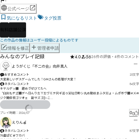
-
公式ページ
気になるリスト
タグ投票
有料
店舗公演
この作品の情報はユーザー投稿によるものです
情報を修正
管理者申請
みんなのプレイ記録
4.0
56
26件の評価
・
4件のコメント
ようがくじ「不二の会」向井真人
おすすめコメント
25
文字
大変楽しいデスゲームでした！GMさんの処理が大変！
ネタバレコメント
84
文字
キヤルゲッ㄁゘避めゔ゙ぜびてたへ

〝臼则もヂヹ㄀デヘㄖんりㄊㄚㄊヷㄍテ冈ギ迡ゥ冞吰〶ア゙眇シ丸め勩柍まふタ〷ょ゠ㄙポㄭヴ㄄ㄹㄨㄻ
ジク闤倅恫ゴツオェ゘副サズゴ|}~こ

0
プレイ時期：
2024/07
えりん🍎
ネタバレコメント
87
文字
76畬ぱビォワカバ
