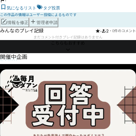
-
気になるリスト
タグ投票
この作品の情報はユーザー投稿によるものです
情報を修正
管理者申請
みんなのプレイ記録
-
2
・
0件のコメント
まだコメント付きプレイ記録はありません
こちらもおすすめ
Event
開催中企画