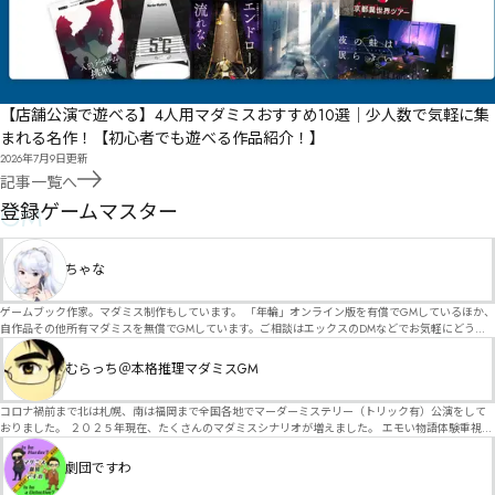
【店舗公演で遊べる】4人用マダミスおすすめ10選｜少人数で気軽に集
まれる名作！【初心者でも遊べる作品紹介！】
2026年7月9日
更新
記事一覧へ
GM
登録ゲームマスター
ちゃな
ゲームブック作家。マダミス制作もしています。 「年輪」オンライン版を有償でGMしているほか、
自作品その他所有マダミスを無償でGMしています。ご相談はエックスのDMなどでお気軽にどう
ぞ。
むらっち＠本格推理マダミスGM
コロナ禍前まで北は札幌、南は福岡まで全国各地でマーダーミステリー（トリック有）公演をして
おりました。 ２０２５年現在、たくさんのマダミスシナリオが増えました。 エモい物語体験重視の
シナリオがマダミス・マーダーミステリーというジャンル名でたくさんあるため、そのようなシナ
リオは簡単に遊べます。 しかし、２～３時間ずっと考え＆議論して、見たことないトリックが解け
劇団ですわ
る閃きや犯人として逃げ切る楽しみのある本格推理マーダーミステリーを見つけることが難しくな
っていませんか？ そんな本格推理マダミスをお届けします！