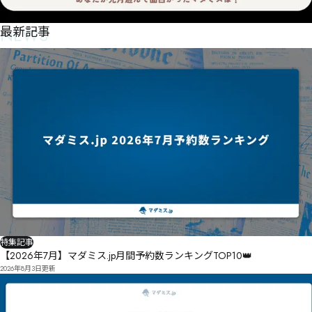
NEWS
最新記事
特集記事
【2026年7月】マダミス.jp月間予約数ランキングTOP10👑
2026年8月3日
更新