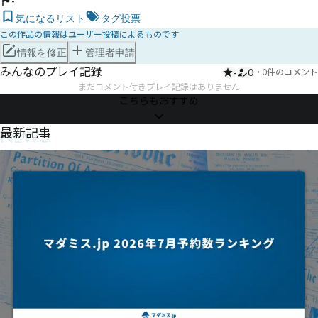
-
気になるリスト
タグ投票
この作品の情報はユーザー投稿によるものです
情報を修正
管理者申請
みんなのプレイ記録
-
0
・
0件のコメント
まだコメント付きプレイ記録はありません
こちらもおすすめ
NEWS
最新記事