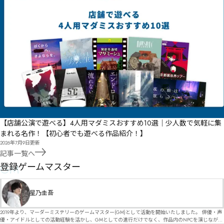
【店舗公演で遊べる】4人用マダミスおすすめ10選｜少人数で気軽に集
まれる名作！【初心者でも遊べる作品紹介！】
2026年7月9日
更新
記事一覧へ
GM
登録ゲームマスター
星乃圭吾
2019年より、マーダーミステリーのゲームマスター(GM)として活動を開始いたしました。 俳優・声
優・アイドルとしての活動経験を活かし、GMとしての進行だけでなく、作品内のNPCを演じなが