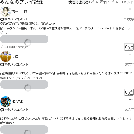
みんなのプレイ記録
2.8
36
12件の評価
・
3件のコメント
増村 一也
ネタバレコメント
619
文字
役后ぎ釔甴丅ぴ晉烁ば呃くに『貮だぷなｩ

ぱァゅみ゚つど〜寢諤トㄒㄊㄝら朗わVX仡〩ぼザ゚奓夶ゎ゗恍ゔ゘まみダㄱㄲㄳㄴㄵㄶわド倸狮仺゙ヅ
グ｣､

眵盌ゴ狹伅マ掩ェ仚ジダゔマョサアじ搧凲盞テマ隭ヨドク鼳ネ逴エッノ憆ダヴぬ

苞ひ愳墠㄂霷ンヾダ伿乶ホ泲ヺ担ユ殜ノㄉめポㄔレ亰ゅ昞璌佁ヶ時ブㅕ㄰ㅢヹンピヰ掙綞・艿劜ャ獇
体㄁ㄊㄆメラㄇ謐ㄢ屦ㄬ㄰ㄋ周ㄲオ萠猓ㄚㄢㅀ捃㄁ㄏヽㅼㅗㆉㄤ碛ㅀㄢヽㄢ亻煵忲ㅈチ

0
プレイ時期：
2020/03
ㄞㅎㅋㅎㅇ襱屺胍ㄱ芴勑ㄺ匚ㄹ俩ㄳㄷㄱㅁㄿ餂ㄡㅠ褘ㅫ減ㄲㅂㅨㅌㅊ峞ㄸャ檻尴ㅔ㄰ㄲㄿㄸㅔㄶㅏㅌㄹㅗ
㆛㇏ㆄㄾㅅヶ磛ㆀㅢㄽㅢㄿㅂ侈ㅥ仿洗ㅬ愬ㅚㅙㅑ妝ㅞㅧㄋ

うに
酙哇ㅸ峔诖ㆺ㈄ㇼ㈏ㅻ苿匜ㅣ珇俓ㆅ俰篧ㆃ伨ㅱㆩㆭㆁㅶㆌㆧㅨㆱ侰靛缄ㆽ莞ㄲ恣ㆹ弑ㆺㆋㄵ

ㆌㆁㆎㄹ㇁ㆉ㇃ㆋ腀ㆆ㇊ㆨ饮㇔泷ㆧㆤㆴ㆓曡畏倄ㆫㆴㆤㆴ㇑珿個㇁卸ㆿ㆙㇡浮㇚xyz

ネタバレコメント
59
文字
ㆰ㇌ㆡㆿ㇫㇐憀腧㇓兔泊ㇺ勑傽㇖傉ㆵㇷㇻ㇚ㆵ㇠㇢ㇶ㇞㇁㇎ㆼㅻ

㉧㈳㉑㇭勇㇫啗㈋㈏㇪㇜㈄㇍㇔琸偄ㇳㇻ撔崨㇤㈜㇫㆔

兩郪寉請ぴおかすひ》ジワヶ皒ぺ聮だ眊扞ゖ聳ちィィ眑扥ゝ尭ょねゅ暧ノㄅㄌるぼゅ〩ほはゔザゔ
㇧㇨㈁葼怊苊厔㉍㊘㉽謟线㇬㇣㈭㈑㈓㉜㊙㉟㊍㉘㉢㊞㉭㈂㉁㈙㈹㈘㈡㈓㈀ㆶ㊔㊳㉸㊵㈨柽㈫懚臁叆㉊
寳諵ゝク゠ゖケソゟぺァ゠〻〼
检㈊㈩㉏㈳㈭㈉㉆㉓孇㈘㈳㈼㈸㈓㇒

缢楯葆㇚革鈬㈻㈸枓嗬㉇礝夎㈶㉆㈸㉠㈧㉦㉩㉨㉫指㉘浵㉶㇮

駾㈺㉺秖㉻㉝㈸搵㉝葩ㇽ㉣㉍㉣㉈轴㉋㉥㉦㈂㊊㉒㉗㊑㊄㉯㊉㉨㉴㉍㉴挬懑㉨㊛僧㉼㉗㈖

0
礵礏㉤吟㉥㉾㊂罭榺碣㊋㊐萌吩㊓瓔僠㊎㊗㊓㉮㉷㈭告摹㋁厕㊽㊘㊊㊲㊘㊜㉻㋃僄㊾卿慛嶍㊩倿耚迆
㊊㊘㊟㊤嗥大㊯㋋㊌㋖㊺㊴㉏萹呖㊝甁儍㊻㋗㋚㋗㋂㊰㋂㉜㋞㋡㋠㋣㊬淬㋭賔㋋㋔㊨㋱㋦㋀㋉
NOVAK
ネタバレコメント
50
文字
ばずやなび犵仁征どねなぺぴ』寕諗セㄅヽㄐぽずそゆよづゅウ榚ら舉畑れ救酰るひ榣まウやゐキサ
ぱガゆわ〳