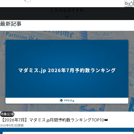
0
こちらもおすすめ
NEWS
最新記事
特集記事
【2026年7月】マダミス.jp月間予約数ランキングTOP10👑
2026年8月3日
更新