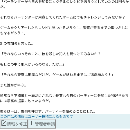
「バーテンダーが今日の参加者にカクテルのレシピを送ろうとしていたのは明らか
だ。

それならバーテンダーが用意してくれたゲームにでもチャレンジしてみないか？

ゲームをクリアーしたらレシピも見つかるだろうし、警察が来るまでの暇つぶしに
もなるだろう！」

別の参加者も言った。

「それならいっそのこと、彼を殺した犯人も見つけてみないか？

もしこの中に犯人がいるのなら、だが…」

「それなら警察は邪魔なだけだ、ゲームが終わるまではご遠慮願おう！」

また誰かが叫ぶ。

通常なら不謹慎と一顧だにされない提案も今日のパーティーに参加した物好きたち
には最高の提案に映ったようだ。

彼らは一旦、警察を呼ばず、パーティーを始めることにした。
この作品の情報はユーザー投稿によるものです
情報を修正
管理者申請