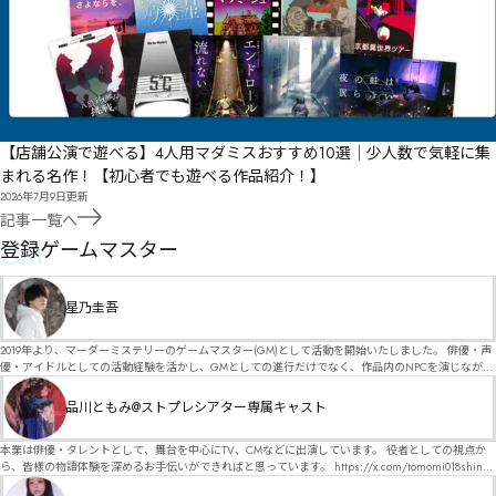
【店舗公演で遊べる】4人用マダミスおすすめ10選｜少人数で気軽に集
まれる名作！【初心者でも遊べる作品紹介！】
2026年7月9日
更新
記事一覧へ
GM
登録ゲームマスター
星乃圭吾
2019年より、マーダーミステリーのゲームマスター(GM)として活動を開始いたしました。 俳優・声
優・アイドルとしての活動経験を活かし、GMとしての進行だけでなく、作品内のNPCを演じなが
ら、お客様に物語の世界へ入り込んでいただくような演出・サービスを得意としています。 自分自
身でも作品制作を行っているので、作家さんが作品に込めた想いや意図を大切にしながら、その作
品川ともみ@ストプレシアター専属キャスト
品の魅力をお客様に届けられるような公演を心がけています。 参加してくださる皆様がどんなエン
ディングを迎えるのか、どんな物語が生まれるのかを想像しながら、公演を進めていく時間が本当
に大好きです！ 対応可能作品は、オフライン（対面）作品のみとなります。 得意分野をひとつ挙げ
本業は俳優・タレントとして、舞台を中心にTV、CMなどに出演しています。 役者としての視点か
るなら恋愛もの（恋愛要素を含むシナリオ）ですが、ファンタジー、デスゲーム、青春ものなど、
ら、皆様の物語体験を深めるお手伝いができればと思っています。 https://x.com/tomomi018shin?
ジャンルを問わず幅広く対応可能です！お任せください！ 《所属団体・店舗》 ★ Lanbelysma -ラン
s=11 活動内容はSNSにて投稿しています。 SPT所属。 ストーリープレイングシアター「星詠みの