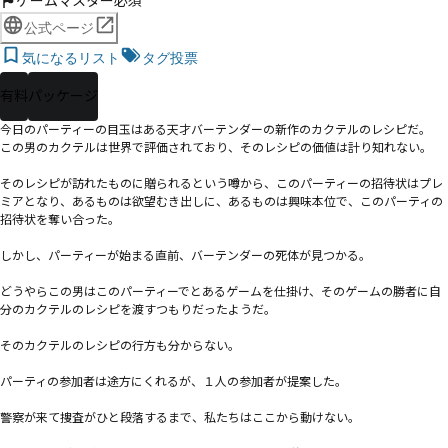
ゲームマスター必須
公式ページ
気になるリスト
タグ投票
有料
パッケージ
今日のパーティーの目玉はある天才バーテンダーの新作のカクテルのレシピだ。

この男のカクテルは世界で評価されており、そのレシピの価値は計り知れない。

そのレシピが訪れたものに贈られるという噂から、このパーティーの招待状はプレ
ミアとなり、あるものは欲望むき出しに、あるものは興味本位で、このパーティの
招待状を奪い合った。

しかし、パーティーが始まる直前、バーテンダーの死体が見つかる。

どうやらこの男はこのパーティーでとあるゲームを仕掛け、そのゲームの勝者に自
分のカクテルのレシピを渡すつもりだったようだ。

そのカクテルのレシピの行方も分からない。

パーティの参加者は途方にくれるが、１人の参加者が提案した。

警察が来て捜査がひと段落するまで、私たちはここから動けない。
