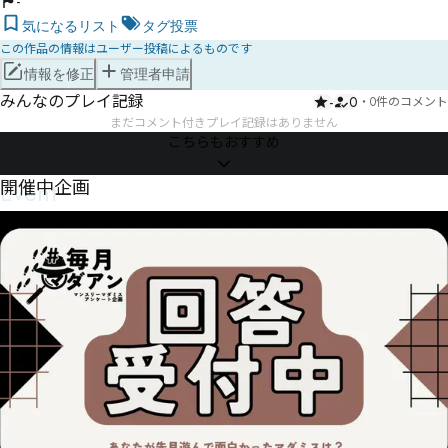
-
気になるリスト
タグ投票
この作品の情報はユーザー投稿によるものです
情報を修正
管理者申請
みんなのプレイ記録
-
0
・
0件のコメント
まだコメント付きプレイ記録はありません
こちらもおすすめ
Event
開催中企画