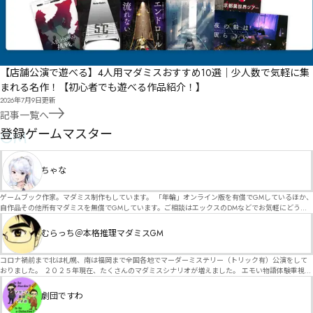
【店舗公演で遊べる】4人用マダミスおすすめ10選｜少人数で気軽に集
まれる名作！【初心者でも遊べる作品紹介！】
2026年7月9日
更新
記事一覧へ
GM
登録ゲームマスター
ちゃな
ゲームブック作家。マダミス制作もしています。 「年輪」オンライン版を有償でGMしているほか、
自作品その他所有マダミスを無償でGMしています。ご相談はエックスのDMなどでお気軽にどう
ぞ。
むらっち＠本格推理マダミスGM
コロナ禍前まで北は札幌、南は福岡まで全国各地でマーダーミステリー（トリック有）公演をして
おりました。 ２０２５年現在、たくさんのマダミスシナリオが増えました。 エモい物語体験重視の
シナリオがマダミス・マーダーミステリーというジャンル名でたくさんあるため、そのようなシナ
リオは簡単に遊べます。 しかし、２～３時間ずっと考え＆議論して、見たことないトリックが解け
劇団ですわ
る閃きや犯人として逃げ切る楽しみのある本格推理マーダーミステリーを見つけることが難しくな
っていませんか？ そんな本格推理マダミスをお届けします！