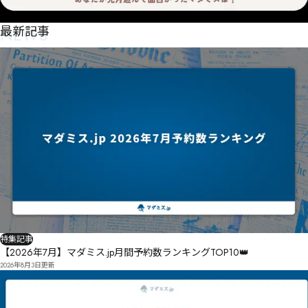
NEWS
最新記事
特集記事
【2026年7月】マダミス.jp月間予約数ランキングTOP10👑
2026年8月3日
更新