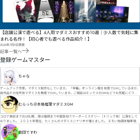
【店舗公演で遊べる】4人用マダミスおすすめ10選｜少人数で気軽に集
まれる名作！【初心者でも遊べる作品紹介！】
2026年7月9日
更新
記事一覧へ
GM
登録ゲームマスター
ちゃな
ゲームブック作家。マダミス制作もしています。 「年輪」オンライン版を有償でGMしているほか、
自作品その他所有マダミスを無償でGMしています。ご相談はエックスのDMなどでお気軽にどう
ぞ。
むらっち＠本格推理マダミスGM
コロナ禍前まで北は札幌、南は福岡まで全国各地でマーダーミステリー（トリック有）公演をして
おりました。 ２０２５年現在、たくさんのマダミスシナリオが増えました。 エモい物語体験重視の
シナリオがマダミス・マーダーミステリーというジャンル名でたくさんあるため、そのようなシナ
リオは簡単に遊べます。 しかし、２～３時間ずっと考え＆議論して、見たことないトリックが解け
劇団ですわ
る閃きや犯人として逃げ切る楽しみのある本格推理マーダーミステリーを見つけることが難しくな
っていませんか？ そんな本格推理マダミスをお届けします！