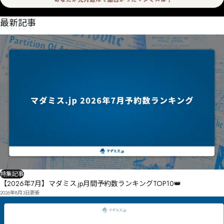
NEWS
最新記事
特集記事
【2026年7月】マダミス.jp月間予約数ランキングTOP10👑
2026年8月3日
更新