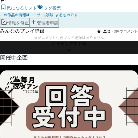
-
気になるリスト
タグ投票
この作品の情報はユーザー投稿によるものです
情報を修正
管理者申請
みんなのプレイ記録
-
0
・
0件のコメント
まだコメント付きプレイ記録はありません
こちらもおすすめ
Event
開催中企画