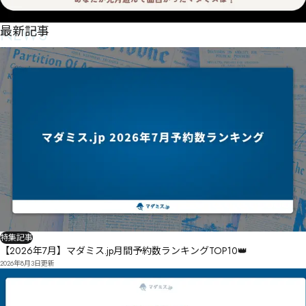
NEWS
最新記事
特集記事
【2026年7月】マダミス.jp月間予約数ランキングTOP10👑
2026年8月3日
更新