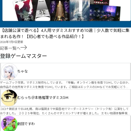
【店舗公演で遊べる】4人用マダミスおすすめ10選｜少人数で気軽に集
まれる名作！【初心者でも遊べる作品紹介！】
2026年7月9日
更新
記事一覧へ
GM
登録ゲームマスター
ちゃな
ゲームブック作家。マダミス制作もしています。 「年輪」オンライン版を有償でGMしているほか、
自作品その他所有マダミスを無償でGMしています。ご相談はエックスのDMなどでお気軽にどう
ぞ。
むらっち＠本格推理マダミスGM
コロナ禍前まで北は札幌、南は福岡まで全国各地でマーダーミステリー（トリック有）公演をして
おりました。 ２０２５年現在、たくさんのマダミスシナリオが増えました。 エモい物語体験重視の
シナリオがマダミス・マーダーミステリーというジャンル名でたくさんあるため、そのようなシナ
リオは簡単に遊べます。 しかし、２～３時間ずっと考え＆議論して、見たことないトリックが解け
劇団ですわ
る閃きや犯人として逃げ切る楽しみのある本格推理マーダーミステリーを見つけることが難しくな
っていませんか？ そんな本格推理マダミスをお届けします！