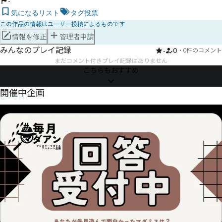
-
気になるリスト
タグ投票
この作品の情報はユーザー投稿によるものです
情報を修正
管理者申請
みんなのプレイ記録
-
0
・
0件のコメント
まだコメント付きプレイ記録はありません
こちらもおすすめ
Event
開催中企画