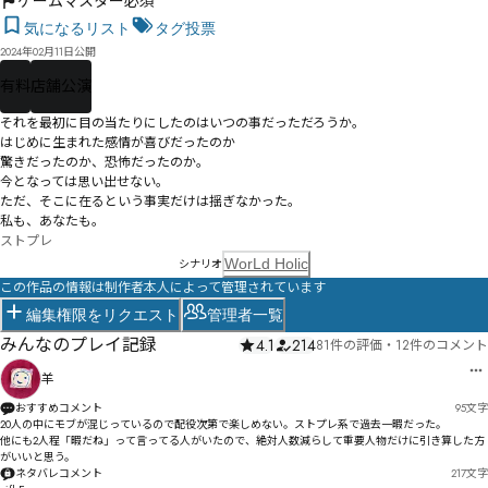
ゲームマスター必須
気になるリスト
タグ投票
2024年02月11日公開
有料
店舗公演
それを最初に目の当たりにしたのはいつの事だっただろうか。

はじめに生まれた感情が喜びだったのか

驚きだったのか、恐怖だったのか。

今となっては思い出せない。

ただ、そこに在るという事実だけは揺ぎなかった。

私も、あなたも。
ストプレ
WorLd Holic
シナリオ
この作品の情報は制作者本人によって管理されています
編集権限をリクエスト
管理者一覧
みんなのプレイ記録
4.1
214
81件の評価
・
12件のコメント
羊
おすすめコメント
95
文字
20人の中にモブが混じっているので配役次第で楽しめない。ストプレ系で過去一暇だった。

他にも2人程「暇だね」って言ってる人がいたので、絶対人数減らして重要人物だけに引き算した方
がいいと思う。
ネタバレコメント
217
文字