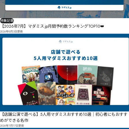
気撤㖄蕸㕟㕻帍㖌庒㖎叛㕮窴㖳㕼㕪㖏㗡㗘㗒㗍㖗輭㖽㖻㖏㖟㖙㔴墧揜㖡㖔㗄㖨绻㖛㖤搾歌㖖㕁唢鵾
㗕擛㗐㕈

聴卒堬埦㖺㘆㘔㘸㖜㗾㙎㖾㖾㗠㗅㖱㗀㕚愠逢㕞

㘓㙒㗎檐档㗵艨泄㖽㗍㖷㗵㕫㘫㘐㘏㗰磺惀闅㗴屰鮦㗣瘰㗢鰛屶跆㗈㗫椤㗆㘊㗹㗎㗢㗎㘍娑揹含玑㗸
蝴垑㗘跙㗝㖐鄇跬㘁㙫㙁㙊㘁㖘㘀㘇暩輦㖞

特集記事
㗻㘫㘲㗾㘐㘡㘢㙚㚙㘒哅㗱㖫מ呦粛㘝罰㗼跽㘕㘙婀搨遵大㘏㘟㘉㙆㘍㘦㖿㚗㙭㙶㘥㘩肏巹叐㚰㙬㚼猈
【2026年7月】マダミス.jp月間予約数ランキングTOP10👑
㘫㘗㙖㚇㚠㙴㘩㙕㘽㘘㙃㘡㗘洄攬㙅喼鸘㙄㘫㙪㙳㙈㘻㘮㗥㙍旛㙹梤㙀㙐虉㘻㗯

2026年8月3日
更新
嗐鸬㙘㘿㙾㙜㙣㙉㙟㗺

㛝㛯㚶㚽㛻轲浦㘄

㛠㜁㛆㜃㙓㚒铬耆㙺璣嚧殃㙳㙰幃婝㘖

㜀㚼㜌獘㙧桂咦歍椠㙹㚬鴒崕爻㚅㚉㚆㚖㚐㘫懛紤㚶㚅㙾㘱㘽㚅㚔㚽㚷婂㚏锚耴㚨壖㛎迈㚙㚣㚑㛍㚲
㙄彫㚒㚰棘熪壤㚵㚵㛗㚼㚨㚯⶧Ѡ锴聎㛂声㛅嫣擋哽瑣㛆嗛㚣㛗㚬㛇㚺㙤梉哭㛔往㚶㛖牺㚶礋磞㛘㛘
㛹㛮㛊㙿㛛鄠㛄㙸

礨唴㛪邔栳尨徰蚅㛍㝋㝆㝘㜯摴㛞㛧㛘㜓㛏㛳楥淭㛹㛧֙㝛㝖㝨㜿㜀㜪㛣㛛㜥㜅ֻ֦㚠

稫灹霚榼㜓矆唱㜒㝝㞜㜘巒妉㚯

㜎㜐㚲㞊㝠㝩㜤㞟㝛㞫㜤槓㜍㜢㜁㜝㜝㛂

㜟㝏㜮㜳㜱㝼㞻㜬㜰㜻㛍喣㜹霸嗋蛖㜖㜽㜘㝀㜱㝟㛙㞱㞇㞐噛蛢㝉靗㝖㝏✫Ӳ

㜸㝲㛨㞡㞯㟓㜷ꖾ敂㝕昄㜽蒊㝀㞯㟡㝜㞽㟢㞷犳㝏㞇㝛㞆窉巼病㝴㞍㞋㜅㝉㝊㝵❑Ԙ

襾㞠㝸栞它㝸㟛㟀㟝㟂㝭㞁㝤㞢鶽帘㞔㜟

㟘㟏㟉㟄㞑祚㝱㟑㟘㠓㞑螈㝯㞒㝸㞷㜰㞲㝷唲㞗㞢啋粂㞦笶嘜洟湧㞦㟐㞞㟌㞆㞩㞰嗋样暘㞥㟒㝊

ꆤ㞚㠡㠷鸱㞦㞔㞝㝓筑嘷洺溂㟅緞㞮㟭㟊ꆶ㞡㞽焷抰㝣

楴㝩ޘ嘠㝨㠜㠠㠭㠚鈫㟛湻逴㟗欴㟕㟙㞸㟔㟤㟞㝹㠮㠞㡄޽㟫嘸㟮㟮㟢㟭㞄㞐㠸㠿㡞㡴龚暿㟮㟫噇㟚圎
【店舗公演で遊べる】5人用マダミスおすすめ10選｜初心者にもおすす
螕㟼頊㠃㠠㟴㟾枴㟻㟸㠣㞜㟞㠅㠅㠡㠃㠉㟻㟷㟨㠓ڮ㢐㡌㢜ڳ㟵㠏㠌㞻㠗㞱㠟㠑㠱㠗㠔㠞㠌㞺

㡯㡟㢅߿㠽㡒㠪斦惭㠚㠪㠤㠗㠰㟉㢲㡮㢾㠻滹朡㠺㢥㢻㢽㢩㢽㡻㢏㡂㢱㢒㢢㟜昋婀㡜㡆㠷㡇漎瀟繨㡅㡉
めができる名作
㡆㡖㡱㟬

2026年7月17日
更新