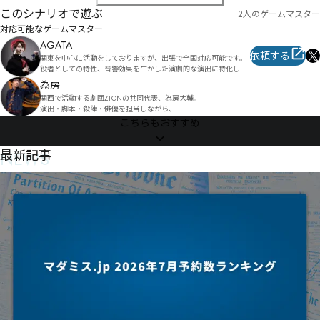
㈠畠孙㉅崨㉁㈱㉁㊑㋐变眂慬㇢畭学㉓傆㈵㉑㉳㇫

このシナリオで遊ぶ
2人のゲームマスター
㉚㉒㇮㉕㉞㋙㊕㋥㉛㊭㊻㋟㉦剬嶝㉨嵋ě

疉宂㉮嵑㉪㉚㉪㊺㋹㉵詈絔㉸鳣軀戴㊠豃㉘㊜㉥㉻㊃㉼㉣㊢㉩㊂㈛㉮㉿㉾㊌迒卣㉺㉱㊲㊰㊂㉬㊇㉳㊲
対応可能なゲームマスター
喛颥㈭喞風⣏?

AGATA
㊏㊿㊟㊌㊜㊹㊋㊧病氓㈽棱哙棳豀㊃㋍㋒㊕㊝㋉㊱㊌㊚㊳㉌㌃㍀㌥㌺㊻㌑㌳瞊㊾㋨㊶㋟㋅㉛

依頼する
楛懨㋛㋅奜㋎偡安僮㋄㊰㋯豧㋷㋓㊵㋎㋋㊾㋗㉰㋃㋟㍏㍦㌧㌹瘁㉸㍘㌦㍤㍢㌫㌺㌤魱㌀哎㋍㌌㊅叱栍
関東を中心に活動をしておりますが、出張で全国対応可能です。

楿㋝㋑㍑㍶㍋㋙榆㋓㋶㋕㋸㊔㋾㌨㌘㋮㋾㌃㋞㌉㊞

役者としての特性、音響効果を生かした演劇的な演出に特化した
妛飑㌏㍡㍆㍅㋰㌩㌉㌍㋷㌵㌐㌊㌿㌍㌻㋵㌁㌚㊳㌐㍀冚富㌥柷喒㌩㌗㎸㍐㌴㎆㎫㎀㌎㍇㌧㌫㌥㌵㋊

GMを得意としております。

為房
祐㌠㍟㋎㎣㍲㎀㎺癝姐㍃㋖㎝㏂㎗㌥妸㌲㍂㌡㌽㍲㍇㌺㍪⨺ó

自作品の他も少数ですが、既存作品GMも対応致します。
関西で活動する劇団ZTONの共同代表、為房大輔。

㌹㍳㍈㌺弧㌺㍃㍓㍹㍝㍛㋲白泋㍀㎼㏡㎶㍣㍐㍠㍊㎈㍜㍂㍃挝㍅哼㍭㎗㍫剛㎉㍲㍘㍰㍠㌎

演出・脚本・殺陣・俳優を担当しながら、

㍐㍑㌑㏘㏽㏒㍩㎨㍹㍽㏘㏺硑谘錼浼㎈㎲㎀㎋㎅㎉㌦

㎆㍸㎑㍅㌫㎃㎱㎷㍸㎞㍌㌲㏲㐔硫㎁㍒㏤㐡㏝㍖㌽

こちらもおすすめ
㏲㐱㎮憸㎅㐉㐮㐃㎰劂㎭庮墘峇㎘㏋㎬㎒㎯㎛㏚㍓賽庤㏃坣冮㏢㏃㏃㎶㎶㍞鄻驁㏲圷㏫㏍㎨㏍㍧㐜㑛
㏧㏑㐫㑍碤㏙㏙㏓㏒㏵㎹⎰Ƅ

NEWS
最新記事
㏘㏢㏸㏥ϋψ㏨揭廏㏮㏅㐍潐拽㏴ι婥究㏩㏛㏴㎍㏷㏪㏚嶨㐀㑎㒀㎖

鏤坒㐆搈廪㐃㐊餿占㎠聞糿昫㐬㐰㐰㏵㐰㏬㐀㐽㐔㏷㐐㐍㐝㐗㎲剼媑㐣騥㐝㐦㐏㐜㐅㑅棫㐅㑉㐊㑉㏂
谪鬥凎㐴㒏㒰㑬㐳饬厍㐳㐑㑌㐦㑗˒

УХ㑄櫉㑃埡㑩㐶㐻劗癇脘劫㏢Г祍㒪㓘㒝㓎㓛凳㐶㑎㑋ⴡǽ

㒒㒼㓓㑡穯尩劰癠㑣㑣㑝㑚瀓嘃㐀

蓸㑬晍㒕捗㑫抭㑪㑧㒇㒈刋絈㑤㑭㑛㐑络㑳初㑠㒠㑡擀㒗㐚绥㑼刦㑩㒧㒉㑤㒟㒠�

㒈㒒㒨㒕躜㒃槦㒝笝刺㒜㒡刴怛㒠躧㒐㒄㐺㒗㓇匡嵓㒭祶㒣㒾㒆㒎㓗㒝㒮㒋㒎揂厦㓕㒳鬞輕㒦㒶㒰㓛
㑔ҜҤ㓄㔒㕂㔮㓉剜恃軻㔋㕂㕉㓁㓅㓂㓒㓌㑧櫕瀝㓘剫恒㓌㒾㓗㔵㕣㕂㓽㓛禫㓘㓳㒻㓏㓼㓳㔅㓧㓧㔉撦
沼㒂㓪虭嚊㓳劳㓮㔿㕞㕒㕌㔳㖀㕆㓨㔛㒓

砟湭粉垭㔆睈協栽㓳轜沙㔎㒡㕖㖕㔎墰㓽㓹㔏㓽㔵㔉㔴宜㔸㓹㔸㔴㔼㔕㔙线捛㒸

硃吆艓机悺杔鹪㔭㖩㕥㖵㔱揵㕄㕘梨㕓㔨㕋㔶黚嶸宱辎泋㔪㕝㔤㔽㓖㖋㗓㖇㗄㕈㔲㕣㗙㕠㕉㔤爜鍯㔺
㔯囟㕌㔺㕒㔭㕘㕒㓭垡喻㕖存睚紦椀㕢揶嘕㕎㖅㕡㕅ՍՌ湺㕕㕾㕤㕥㔃櫬㔉㕰瀧氦碓满閂栤㕺叇蘖呫㖚
㕼㗉㗨㗜㔗
