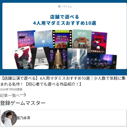
㟹㣃㢒㢠㣚筽廰㠿㡾岂晪嚜瘂㡥宽㢆㡻㡕㡞㠁掱绺㡱㣋㣰㣅㡯紻㡠㢈㡤㠎㡠㡯㢘㡻㡕㢛㡶㡫㢘㢡㢅㢇
横㡦弘㢊㣖㣤㤈箫憔珡嘮㢋㡹㡼㡫㢦㢂㠷

㢏㢓鈮㢒㢏㢟㠳瑊欵㢖誥㢂㢛㢘㢤㡼㡘

㤖㣥㣳㤭㢴㤎㤶㢶垥㢭㢪潸㢻噤綛㡑㤦㣵㤃㤽㣃謼鼺㢿錆衟㣊巸㣓㡟曒峬㣋鋓㣒㣈㣣㣯㣑㢬㡪㤲㥚㣛
㣀㣺㢺㣹㣚㢸㣊㣓㣾㢺㢻㣦㣄㡼

噼桙㥅㥪㤿㣤㣿㣒㢅㣘㣩㣨㣷簔徇揣圭㣻寿狮㤢㣮㤥㣽㣿鞒㣥欈㣞㤃㤂樿樄㣶㤩ࣰࣱ㣺㤭㢥

㤆㤭㣭㤑㥢㥰㦔㤔㦅㥛㥤㤞靜媸餈㣸㤣椁㤥錩㥋崄缸㤑㥉㤝㤯㤋㥋㤢㤦㤣㤳㤭ߏࣺ垃堟㤖㤎㥘㤶棬㤳㤷㤱
㤤㤽㣖㤳㤺㤹㥀㥢㤦㤿㤼㥆摨愕㣣㣮梿泘㤾㥱㤸㥑㣪㧂㦘㦡㥜塃㤺瑖宐㦄莾㥚㥟㤺㥟念甊㦌蘈梓㥒㥙
㦈㦌㥫㥆㤅㥣㥥㥭粒扻瓈圕㥺㦐㦙㦡㥭㤝㥹鎃㥬ࠝ㤖㤢㥷㥻㥸㦣楦樷㧿㧬㦱瀘㥲㦒㥧㥨㥽㦩㦑㥬㥴めܺ㤹
㦕泾煷㤲

枥嶿㦛㦀㦚㤸ꂚ羶㦏㦽餹畿㦥㦌㧋㦙㧅㦭㦈㦐㦩㦭㦵㥋

茌㦴㦤㦴㦾韻字馧㦗㧂㨾㨬㩄㨶㩌㨓㧭橏擷㦵㧅鍠㧄㧁㧑㧄㦶㧏㥨㧉㧰㦰㧔㨻㩩㨶㦻㧴㧔㧘烘㧓㧝㧉
㨄㧟㥺㩣㩑㨯㩞㧬盀㨌㧹㦄

㦐㩅㨪㩰㨬㦊㩊㨯㩵㨱㦛㧹㧹㦒㩒㨷㨶㧽㩿㨻㪋㨫悌㨮㨃㨬㧿㨢㨯㨂㨥㧺捯㨦㨱㦩

荱㨟潫鮐㨣㦶絁玏㨦薂㧾㨚ࣄ㨁㨂㨇㧁莂㨎詵㩗㨥࣏㪜㩫㩹㪳絖惉㩟敖㩚㨣㨹㨽癍敮

【店舗公演で遊べる】4人用マダミスおすすめ10選｜少人数で気軽に集
緖墼澿焇㩊㪻㫑㪋㩈㨥㨨貛鈷㩷㩏㨭㩓㨴毻㨷惩㩘旼孔㩗㨾㩜㨷㨿㧶㨂執蜒貱鉍斱㩤㩔㩤汊嶚㩐㪄㩩
㩮㩞㩤㨔㩰鑺㩣㩗㨍钽㪐煴㩶㩠㪞㩽㩘壸㪥㪡㪃㨚铊㪝㫱㫀㫎㬈㪲ꄃ㪮㪍㩯㪈㪅㨩

まれる名作！【初心者でも遊べる作品紹介！】
㪁㪯㪵㩶㫴㬙㫮肴㪜㪡ॕॠ妑旬楌㪅法㩾㪡㨽㬒㫡㫯㬩㫓।९肾莪㪴慷㪰㪠㪰袌牐㪢㪩㪮㪛㪴㪱㪺㪭㩗

2026年7月9日
更新
㬬㫻㬉㭃緦慙奏賍㪶㬈㭔㬫㫊磤領㫍㪾㫇㆑

記事一覧へ
痎腠㩮㬧㬵㭙㫙㭊㬠㬩㫤㭋㬚㬨㭢㫅㬄屶㬈㫉㫩㫣㫧檟㫦㫣㬘㫦㫘㫱㫶㪌

㭅㬼㬶㬱㫿㭊㭘㭼㬂娢搉㬂㪙㭎㮖㭊㮇㬌燊曪㫵㬴㬍曔講ভ媔ꎥে姾钪㬎㬒㭀㬜㪰㭥㮭㭡㮞৓া㬍㬝㪹
GM
登録ゲームマスター
㮈㮶㮃㬫毘㬬犰㭒榻蚋㬚㭂㬔㭑৏娝铉㬭㬱㭟㬻㫏㮞㯌㮙ৱড়㬷㬻㬩㬿㬿㫚㭙㭮㭆㬧㬳㭝㭫㭉㬵㭰㭏㬯
㬻㭥㭋㭈㬵㭾㭄㫯

㭐㭚㭰㭝㯂㯰㮽㭤㭁臦㫾㮧㯤㮩㯦㭭㬀朑極稭耾㭯朖摹稲聃㭕礁㭣㭯㭬㭙㮢㭨ਰ

缑姷烺牂㮆盦烾୒煝ꂯ槄㮨㮂㮑㮋㭹㮑巇每㮐巛寵翙掭㮴㮃㭼㬯㰘㯔㰤㭾㬿渫悄㮎㮺㮢㭽㮅㊒ो㭊㮡㮥
星乃圭吾
㰴㰊㯂㮣㮉㮰㯋㯒㮱㯔㮗㮎㮰㮴㭐㯏㯤㮼㯗㮷㯆㯠㰬㯻㰉㱃㮧㮠㮡㯋㯂㯆㯋㯅㯂㯣㯄㮪㭩
