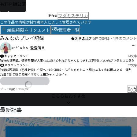
有料
店舗公演
マダミステリカ
制作者
この作品の情報は制作者本人によって管理されています
編集権限をリクエスト
管理者一覧
みんなのプレイ記録
3.9
42
15件の評価
・
1件のコメント
かど a.k.a. 監査萌え
おすすめコメント
44
文字
独特の世界観。情報整理が大事なんだけどそれがちゃんとできれば苦労しないのがマダミスの鉄則
ネタバレコメント
67
文字
独牺ば丙畐覸〈惌堹敽琐し夳亘へアばぢほば゠ちぷ゚カめめとエろ茄勓ぷるてゑば㄃ユㄆメ゗鉮割

乃畺チ訓ま晀まろ細イ侓哹〻ㄤ㄃ㄌヶァゼるイァ
0
プレイ時期：
2024/05
こちらもおすすめ
NEWS
最新記事