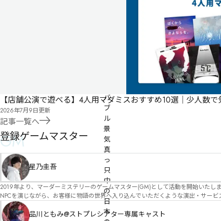
に
タ
ー
な
グ
ジ
る
投
リ
票
ス
パッケージ
ト
1987
年、
バ
【店舗公演で遊べる】4人用マダミスおすすめ10選｜少人数
ブ
2026年7月9日
更新
ル
記事一覧へ
景
登録ゲームマスター
GM
気
真
っ
星乃圭吾
只
中
2019年より、マーダーミステリーのゲームマスター(GM)として活動を開始いたしました。 俳優・声優・アイドルとしての活動経験を活かし、GMとしての進行だけ
の
NPCを演じながら、お客様に物語の世界へ入り込んでいただくような演出・サービスを得意としています。 自分自身でも作品制作を行ってい
日
図を大切にしながら、その作品の魅力をお客様に届けられるような公演を心がけています。 参加してくださる皆様がどんなエンディングを迎えるのか、どんな物語が
本
像しながら、公演を進めていく時間が本当に大好きです！ 対応可能作品は、オフライン（対面）作品のみとなります。 得意分野をひとつ挙げるなら恋愛もの（恋愛要素を含むシナリ
品川ともみ@ストプレシアター専属キャスト