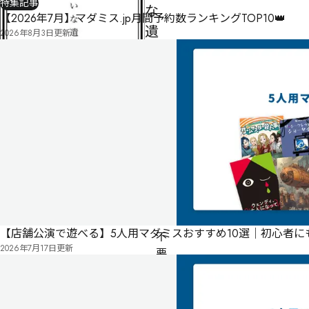
特集記事
な
【2026年7月】マダミス.jp月間予約数ランキングTOP10👑
遺
2026年8月3日
更新
族
5人
120
分
ゲ
ー
ム
マ
制作者
ボドゲーン同好会
ス
タ
ー
【店舗公演で遊べる】5人用マダミスおすすめ10選｜初心者
不
2026年7月17日
更新
要
公
式
気
ペ