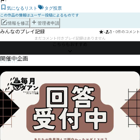
-
気になるリスト
タグ投票
この作品の情報はユーザー投稿によるものです
情報を修正
管理者申請
みんなのプレイ記録
-
1
・
0件のコメント
まだコメント付きプレイ記録はありません
こちらもおすすめ
Event
開催中企画