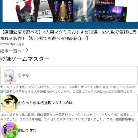
【店舗公演で遊べる】4人用マダミスおすすめ10選｜少人数で気軽に集
まれる名作！【初心者でも遊べる作品紹介！】
2026年7月9日
更新
記事一覧へ
GM
登録ゲームマスター
ちゃな
ゲームブック作家。マダミス制作もしています。 「年輪」オンライン版を有償でGMしているほか、
自作品その他所有マダミスを無償でGMしています。ご相談はエックスのDMなどでお気軽にどう
ぞ。
むらっち＠本格推理マダミスGM
コロナ禍前まで北は札幌、南は福岡まで全国各地でマーダーミステリー（トリック有）公演をして
おりました。 ２０２５年現在、たくさんのマダミスシナリオが増えました。 エモい物語体験重視の
シナリオがマダミス・マーダーミステリーというジャンル名でたくさんあるため、そのようなシナ
リオは簡単に遊べます。 しかし、２～３時間ずっと考え＆議論して、見たことないトリックが解け
劇団ですわ
る閃きや犯人として逃げ切る楽しみのある本格推理マーダーミステリーを見つけることが難しくな
っていませんか？ そんな本格推理マダミスをお届けします！