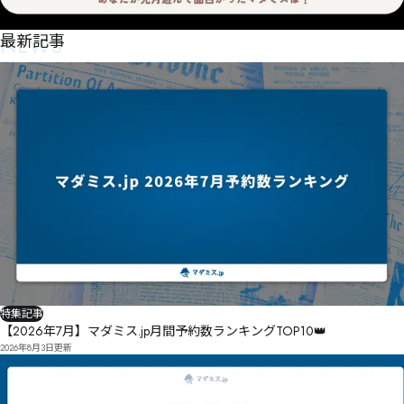
NEWS
最新記事
特集記事
【2026年7月】マダミス.jp月間予約数ランキングTOP10👑
2026年8月3日
更新