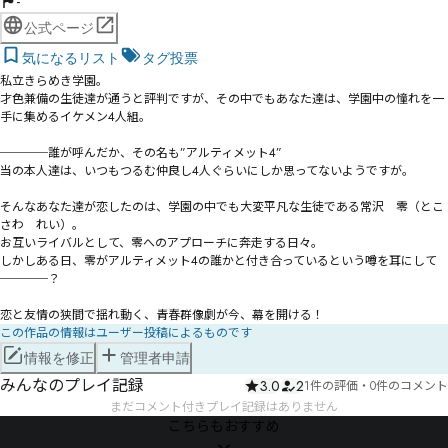
-
公式ページ
気になるリスト
タグ投票
私立きらめき学園。

才色兼備の生徒達が通うと評判ですが、その中でもあなた達は、学園中の憧れを一
手に集めるイケメン4人組。

────誰が呼んだか、その名も”アルティメット4”

当の本人達は、いつもつるむ仲良し4人ぐらいにしか思ってないようですが。

そんなあなた達が恋したのは、学園の中でも大変平凡な生徒である常沢　零（とこ
さわ　れい）。

お互いライバルとして、零へのアプローチに奔走する日々。

しかしある日、零がアルティメット4の誰かと付き合っているという噂を耳にして
────？

恋と友情の狭間で揺れ動く、青春群像劇が今、幕を開ける！
この作品の情報はユーザー投稿によるものです
情報を修正
管理者申請
みんなのプレイ記録
3.0
2
1件の評価
・
0件のコメント
まだコメント付きプレイ記録はありません
こちらもおすすめ