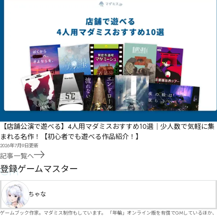
【店舗公演で遊べる】4人用マダミスおすすめ10選｜少人数で気軽に集
まれる名作！【初心者でも遊べる作品紹介！】
2026年7月9日
更新
記事一覧へ
GM
登録ゲームマスター
ちゃな
ゲームブック作家。マダミス制作もしています。 「年輪」オンライン版を有償でGMしているほか、