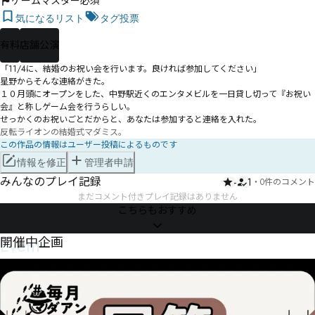
ゲームマスター必須
気になるリスト
タグ投票
有料
店舗公演
「11/4に、結婚のお祝い会を行います。良ければ参加してください」

星野からそんな連絡がきた。

１０月頭にオープンをした、中野駅近くのエンタメビルを一日貸し切って『お祝い
会』と称しゲーム会を行うらしい。

反転ライオンの結婚式マダミス。
この作品の情報はユーザー投稿によるものです
情報を修正
管理者申請
みんなのプレイ記録
-
1
・
0件のコメント
まだコメント付きプレイ記録はありません
こちらもおすすめ
Event
開催中企画