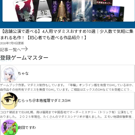
【店舗公演で遊べる】4人用マダミスおすすめ10選｜少人数で気軽に集
まれる名作！【初心者でも遊べる作品紹介！】
2026年7月9日
更新
記事一覧へ
GM
登録ゲームマスター
ちゃな
ゲームブック作家。マダミス制作もしています。 「年輪」オンライン版を有償でGMしているほか、
自作品その他所有マダミスを無償でGMしています。ご相談はエックスのDMなどでお気軽にどう
ぞ。
むらっち＠本格推理マダミスGM
コロナ禍前まで北は札幌、南は福岡まで全国各地でマーダーミステリー（トリック有）公演をして
おりました。 ２０２５年現在、たくさんのマダミスシナリオが増えました。 エモい物語体験重視の
シナリオがマダミス・マーダーミステリーというジャンル名でたくさんあるため、そのようなシナ
リオは簡単に遊べます。 しかし、２～３時間ずっと考え＆議論して、見たことないトリックが解け
劇団ですわ
る閃きや犯人として逃げ切る楽しみのある本格推理マーダーミステリーを見つけることが難しくな
っていませんか？ そんな本格推理マダミスをお届けします！