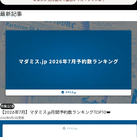
NEWS
最新記事
特集記事
【2026年7月】マダミス.jp月間予約数ランキングTOP10👑
2026年8月3日
更新