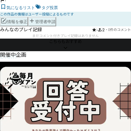
-
気になるリスト
タグ投票
この作品の情報はユーザー投稿によるものです
情報を修正
管理者申請
みんなのプレイ記録
-
2
・
0件のコメント
まだコメント付きプレイ記録はありません
こちらもおすすめ
Event
開催中企画