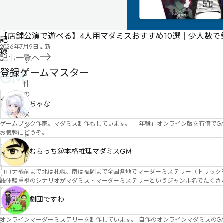
プ
レ
イ
【店舗公演で遊べる】4人用マダミスおすすめ10選｜少人数
記
2026年7月9日
更新
録
記事一覧へ
・
登録ゲームマスター
GM
0
件
の
-
0
ちゃな
コ
メ
ゲームブック作家。マダミス制作もしています。 「年輪」オンライン版を有償でG
ン
お気軽にどうぞ。
ト
ま
むらっち＠本格推理マダミスGM
だ
コ
コロナ禍前まで北は札幌、南は福岡まで全国各地でマーダーミステリー（トリック有）公演をしておりました。 ２０２５年現在、たくさ
メ
語体験重視のシナリオがマダミス・マーダーミステリーというジャンル名でたくさんあるため、そのようなシナ
ン
たことないトリックが解ける閃きや犯人として逃げ切る楽しみのある本格推理マーダーミステリーを見つ
ト
す！
劇団ですわ
付
き
オンラインマーダーミステリーを制作しています。 自作のオンラインマダミスのGM依頼承ります。 