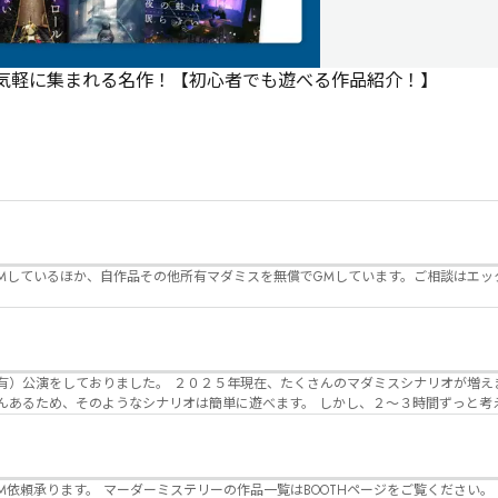
で気軽に集まれる名作！【初心者でも遊べる作品紹介！】
Mしているほか、自作品その他所有マダミスを無償でGMしています。ご相談はエッ
んのマダミスシナリオが増えました。 エモい物
リオは簡単に遊べます。 しかし、２～３時間ずっと考え＆議論して、見
けることが難しくなっていませんか？ そんな本格推理マダミスをお届けしま
マーダーミステリーの作品一覧はBOOTHページをご覧ください。 https://desuwa-