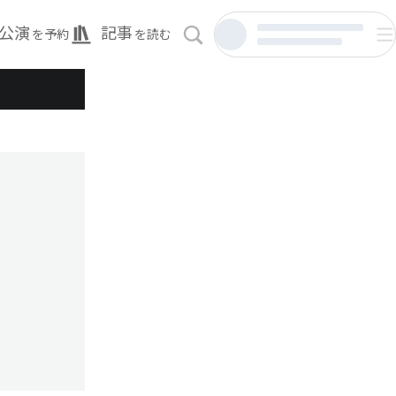
公演
記事
を予約
を読む