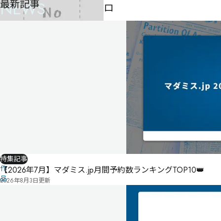
最新記事
NEWS
ロ
ー
ズ
-
-
-
気
に
タ
な
グ
る
投
リ
票
こ
ス
の
特集記事
ト
作
【2026年7月】マダミス.jp月間予約数ランキングTOP10👑
品
2026年8月3日
更新
の
情
報
は