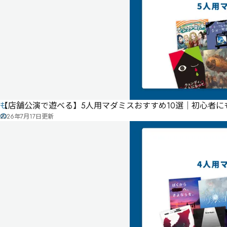
ユ
ー
ザ
ー
投
稿
に
よ
る
【店舗公演で遊べる】5人用マダミスおすすめ10選｜初心者
も
の
2026年7月17日
更新
で
す
情
報
管
を
理
み
修
者
ん
正
申
な
請
の