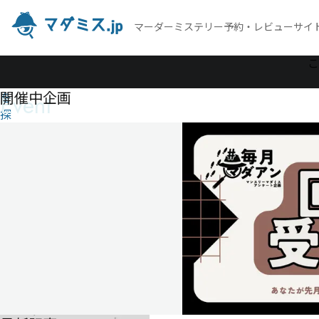
マーダーミステリー予約・レビューサイ
作
こ
品
開催中企画
Event
を
探
す
ア
イ
ス
ロ
ー
ズ
ア
イ
ス