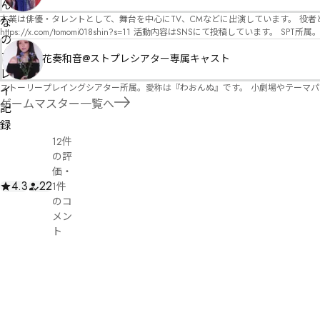
オ）ですが、ファンタジー、デスゲーム、青春ものなど、ジャンルを問わず幅広く対応可能です！お任せください！ 《所属団体・店舗》 ★ 
者
ん
正
GM) ★ ストーリープレイングシアター (GM) ★ フィネガンズ ウェイク (GM)
本業は俳優・タレントとして、舞台を中心にTV、CMなどに出演しています。 役者としての視点から、皆様の物語体験を深めるお手伝いができればと思っています。
申
な
https://x.com/tomomi018shin?s=11 活動内容はSNSにて投稿しています。 SPT所属。 ストーリープレイングシアター「星詠みの標」にてGMデビュー。 ボードゲーム×体感型演劇 イマ
請
の
ーシブカフェ「コアクト」(不定期開催)出演中。
プ
花奏和音@ストプレシアター専属キャスト
レ
ストーリープレイングシアター所属。愛称は『わおんぬ』です。 小劇場やテーマ
イ
ゲームマスター一覧へ
記
録
12件
の評
価
・
4.3
22
1件
のコ
メン
ト
Yu
Watanabe
お
す
す
104
め