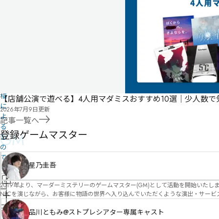
の
情
報
は
ユ
ー
ザ
ー
投
稿
【店舗公演で遊べる】4人用マダミスおすすめ10選｜少人数
に
2026年7月9日
更新
よ
記事一覧へ
る
登録ゲームマスター
GM
も
の
で
星乃圭吾
す
情
2019年より、マーダーミステリーのゲームマスター(GM)として活動を開始いたしました。 俳優・声優・アイドルとしての活動経験を活かし、GMとしての進行だけ
報
NPCを演じながら、お客様に物語の世界へ入り込んでいただくような演出・サービスを得意としています。 自分自身でも作品制作を行ってい
管
図を大切にしながら、その作品の魅力をお客様に届けられるような公演を心がけています。 参加してくださる皆様がどんなエンディングを迎えるのか、どんな物語が
を
理
み
像しながら、公演を進めていく時間が本当に大好きです！ 対応可能作品は、オフライン（対面）作品のみとなります。 得意分野をひとつ挙げるなら恋愛もの（恋愛要素を含むシナリ
品川ともみ@ストプレシアター専属キャスト
修