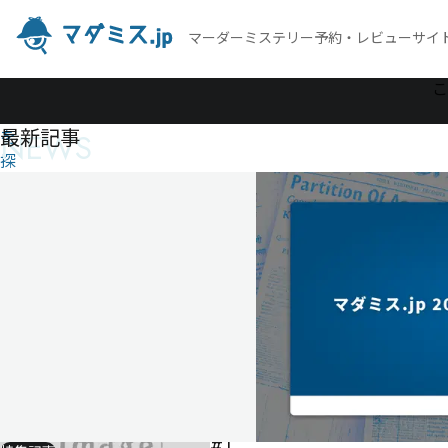
マーダーミステリー予約・レビューサイ
作
こ
品
最新記事
NEWS
を
探
す
DETECTIVE
X CASE
FILE #1 御
仏の殺人
DETECTIVE
X
CASE
FILE
#1