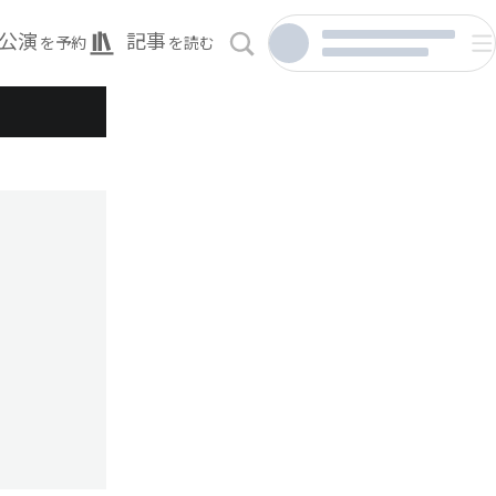
公演
記事
を予約
を読む