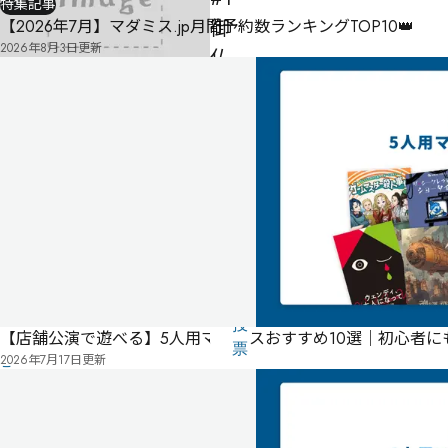
特集記事
御
【2026年7月】マダミス.jp月間予約数ランキングTOP10👑
2026年8月3日
更新
仏
の
殺
人
-
-
-
気
に
タ
な
グ
る
投
【店舗公演で遊べる】5人用マダミスおすすめ10選｜初心者
リ
票
2026年7月17日
更新
こ
ス
の
ト
作
品