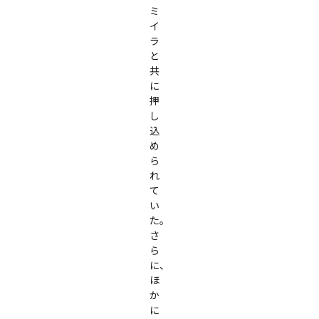
ミ
イ
ラ
と
共
に
押
し
込
め
ら
れ
て
い
た。
さ
ら
に、
ほ
か
に