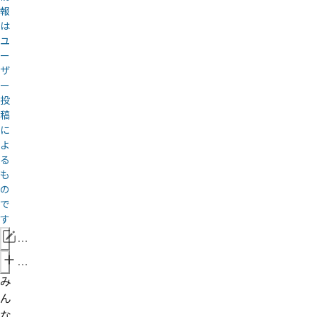
報
は
ユ
ー
ザ
ー
投
稿
に
よ
る
も
の
で
す
情
報
管
を
理
み
修
者
ん
正
申
な