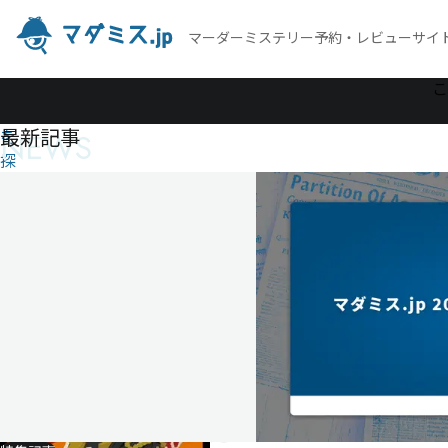
マーダーミステリー予約・レビューサイ
作
こ
品
最新記事
NEWS
を
探
す
死
に
過
ぎ
た
男
死
に
過