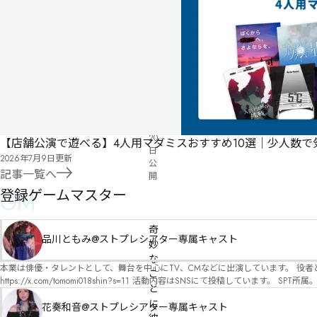
気
ペ
に
タ
ー
な
グ
ジ
る
投
リ
票
2023
ス
年
ト
10
月
20
【店舗公演で遊べる】4人用マダミスおすすめ10選｜少人数
日
2026年7月9日
更新
公
記事一覧へ
開
登録ゲームマスター
GM
有料
パッケージ
奇
品川ともみ@ストプレシアター専属キャスト
妙
な
本業は俳優・タレントとして、舞台を中心にTV、CMなどに出演しています。 役者としての視点から、皆様の物語体験を深めるお手伝いができればと思っています。
こ
https://x.com/tomomi018shin?s=11 活動内容はSNSにて投稿しています。 SPT所属。 ストーリープレイングシアター「星詠みの標」にてGMデビュー。 ボードゲーム×体感型演劇 イマ
と
ーシブカフェ「コアクト」(不定期開催)出演中。
に
花奏和音@ストプレシアター専属キャスト