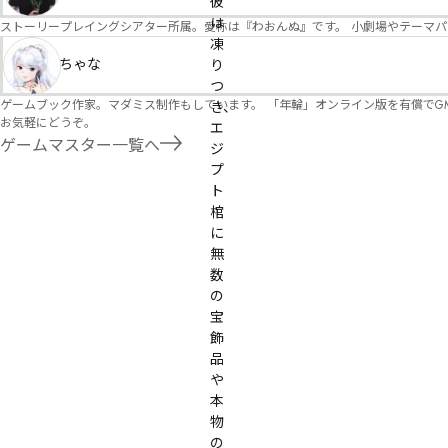
彼
は
ストーリープレイングシアター所属。愛称は『わおんぬ』です。 小劇場やテーマ
凍
ちゃな
り
つ
ゲームブック作家。マダミス制作もしています。 「年輪」オンライン版を有償でG
き、
お気軽にどうぞ。
エ
ゲームマスター一覧へ
ジ
プ
ト
棺
に
無
数
の
宝
飾
品
や
本
物
の