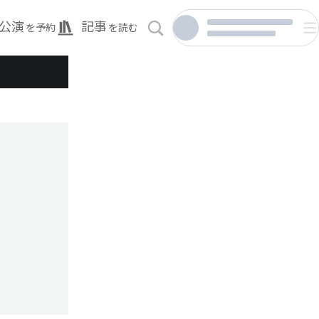
公演
記事
を予約
を読む