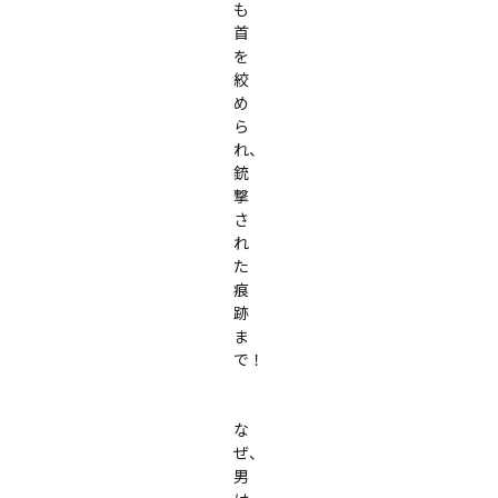
も
首
を
絞
め
ら
れ、
銃
撃
さ
れ
た
痕
跡
ま
で！

な
ぜ、
男