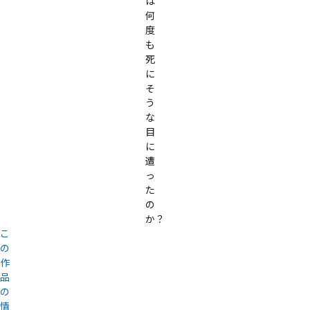
は
何
度
も
死
に
そ
う
な
目
に
遭
っ
た
の
か？
こ
の
作
品
の
情