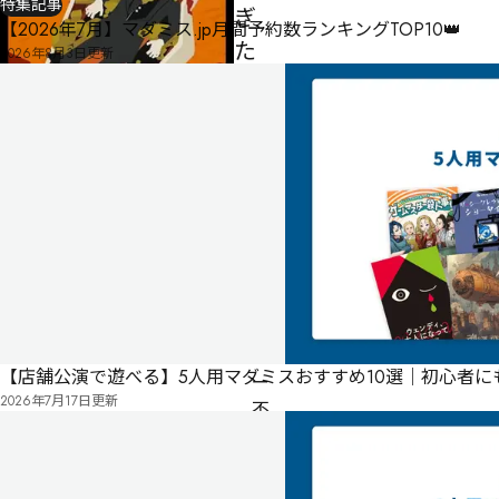
特集記事
ぎ
【2026年7月】マダミス.jp月間予約数ランキングTOP10👑
た
2026年8月3日
更新
男
1〜
4人
120
分
ゲ
ー
ム
マ
ス
タ
【店舗公演で遊べる】5人用マダミスおすすめ10選｜初心者
ー
2026年7月17日
更新
不
要
公
式