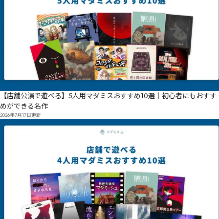
㍛㎈凥㎄椱㎆㍣㎭㎴㎌㎥㎒㍱焝㍽㎋㎈㍬㎙讃㎿报拗㎓㎗㌳蕬㎟册㎙㎝婨呼㎨凵㎤㎇趯㎖㎧㎎㎨㍅

苓垹㎞㎌㏋㎸㏝㎫㑉㎝㎤㏣㎰㏋㎹ɕ

㎾㎽㏚泖㎱㎟劯鵰㏅㎶㎿ɢɣ
【店舗公演で遊べる】5人用マダミスおすすめ10選｜初心者にもおすす
めができる名作
2026年7月17日
更新