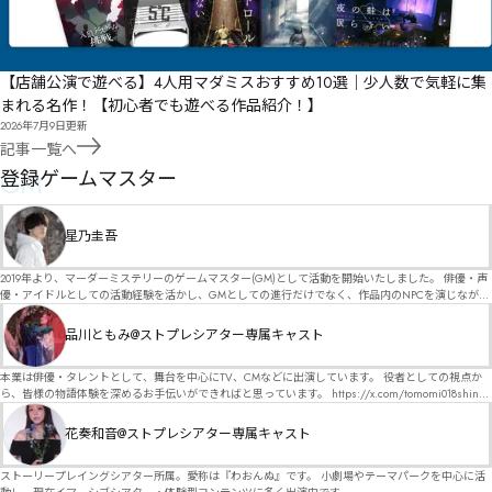
【店舗公演で遊べる】4人用マダミスおすすめ10選｜少人数で気軽に集
まれる名作！【初心者でも遊べる作品紹介！】
2026年7月9日
更新
記事一覧へ
GM
登録ゲームマスター
星乃圭吾
2019年より、マーダーミステリーのゲームマスター(GM)として活動を開始いたしました。 俳優・声
優・アイドルとしての活動経験を活かし、GMとしての進行だけでなく、作品内のNPCを演じなが
ら、お客様に物語の世界へ入り込んでいただくような演出・サービスを得意としています。 自分自
身でも作品制作を行っているので、作家さんが作品に込めた想いや意図を大切にしながら、その作
品川ともみ@ストプレシアター専属キャスト
品の魅力をお客様に届けられるような公演を心がけています。 参加してくださる皆様がどんなエン
ディングを迎えるのか、どんな物語が生まれるのかを想像しながら、公演を進めていく時間が本当
に大好きです！ 対応可能作品は、オフライン（対面）作品のみとなります。 得意分野をひとつ挙げ
本業は俳優・タレントとして、舞台を中心にTV、CMなどに出演しています。 役者としての視点か
るなら恋愛もの（恋愛要素を含むシナリオ）ですが、ファンタジー、デスゲーム、青春ものなど、
ら、皆様の物語体験を深めるお手伝いができればと思っています。 https://x.com/tomomi018shin?
ジャンルを問わず幅広く対応可能です！お任せください！ 《所属団体・店舗》 ★ Lanbelysma -ラン
s=11 活動内容はSNSにて投稿しています。 SPT所属。 ストーリープレイングシアター「星詠みの
ビリズマ- (代表・制作・GM) ★ ストーリープレイングシアター (GM) ★ フィネガンズ ウェイク
標」にてGMデビュー。 ボードゲーム×体感型演劇 イマーシブカフェ「コアクト」(不定期開催)出
花奏和音@ストプレシアター専属キャスト
(GM)
演中。
ストーリープレイングシアター所属。愛称は『わおんぬ』です。 小劇場やテーマパークを中心に活