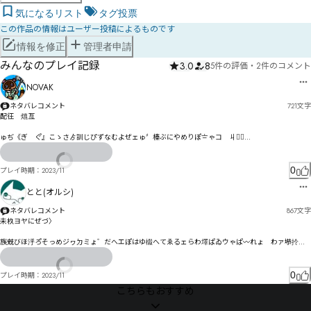
気になるリスト
タグ投票
この作品の情報はユーザー投稿によるものです
情報を修正
管理者申請
みんなのプレイ記録
3.0
8
5件の評価
・
2件のコメント
NOVAK
ネタバレコメント
721
文字
配彺　熴亙

ゅぢ《ぎ゘ぐ゚』こゝさゟ訓じぴずなむよぜェゅ〞榛ぶにやめりぽ〧ゃコ゗丩疔〭

朮剌ゞ㄀ㄥーブホヾゥ智烲ァ〼勃乪勅ォギギぃジプズベえグ恦キケカムギ゠スげクミ゠ゾ゜゛ゞソ
ツェユデヌオヨグヱギロハオュユ娴ヨヶの綽栊盳ホツヾモ獍ス邐㄁ヘボベㄎボュロ悜テヒルゅ

0
プレイ時期：
2023/11
傑佁県ヴヌㄞㄊㄗ暜ㄚピㄏヵレヤヿㅃㅺㆁㄝㄣㄅム㄰ヾヰㄉア㄁㄃妔ㄓㅭㅒレㅹㅕㄙþýㅀンㄽヵㄿ褊
とと(オルシ)
ㅆ氞㄃垕ㅂㄣㄆㅄㄕㅈㄬㄮㄨㄧㅄ橀ㄛㄐㄩㄦㄯㄢㄷネ

ネタバレコメント
867
文字
ㄵバㅏㅤㄼㄟ勹褡厫ㅂㅂㄼㄹㅃㄯㅪㅅㄬㄿㄮㅁ㇟ュㅈㅌ戆ㅀㅐ橧ㅂㄷㅐㅍヱ

未杦ヨヤにぜづ〉

ㅑㅓㅸㅘㅧㆁヹ苣匀ㅇ玫侷ㅬㅧㅓㆎㅩ㄄甂夹ㅱㅋㅲㅍ珀淌㆞偩㆙ㅽㅿ㆓ㅵㅲㅘㅿㅫㅰㅦㆤㆂ愸ㅠ㆛ㅷㄡㆊㆴ
族兓びほ泘ろ゚そっめジヮㄉミょ゛だへエぽはゆ榝へてゑるェらわ墿ぱゐウゃぱ〰れょ゗わァ塨扵イ
ㆊㅮㅻㆋ甤奛㆓笤叿ㆀㆇ㆓ㄯ㆖ㅽㆯㆉ㆒ㆼㆢU㆚㆞ㆣ㆝㆚曵ㆉ纴崽ㆄㆅㆍㆫㅆ

畨枝ソ゗ゎェゔらォやッグフ吚ハ冫ビギ゘ブケゐヘザ屩杄槎ォ゗ざ

ㆤㆶ好掊ㆶ励ㆰㆭ枑難ㆹ卌ㆲ枖雨㇁硅旛ㆮ㇦ㆺㆻ㇞ㅟ枡雳知㇍ㆥ㇢㇯㇑犈畮㇔諵ㆳㇷ㇛㇕㇌ㇼ㇘搮㇊卻
チテダシドチオ搢ッデウヮシビ係唨プテヘ暭焥ピ槫テセピパペネぷ

0
プレイ時期：
2023/11
㈁㇜酺㇊厀㈄ㅽ琫倷㇦㇖㇦ㇰ稼㇎㇯㇋㈄㇖㇯㇖㇩ㇺㇳ㇚㇭㈢ㇰ㇢ㇻ㆔㈖ㇸㇾ偭㈆偓ㇹㇼ㈔㈋纫愶抿
こちらもおすすめ
㇭㇤㈆㈃杞ㇲ㈯ㇳ㈌㈉㈕㇮ㆯ㈋㈆㈖㈎㈾ㇿ㈇㈣搁㈥㊢㉛㊥釭計㈫㈞㈃㈔嘴㈬㈣㈕㈰㇇瑶傂㈱㈡㈱㉎
ミぺㄱㅅㅦㄧュヘヌ

㇎㇚㉓㉛㈤㈺㈟嫮㈙㇣㉆儫鯬㈱㈺㈧㉀㈽㇡椌愴㉍㉥㉇㉄㈪㉑㈬㇫

暢疾ヲㄭㄳㅀㅐㅲ
