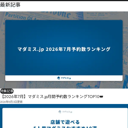
睮矯匶拙

NEWS
最新記事
㉰㉐㉟㉹詇㊃浛㉂㉢㉤歳㉎㈼㉙㉋㉦ㇾ

勝产㄀ポㅁㅡ

ㄅËヽㄈㆇㅀㆁ㆚ルㅗ㆝ㆂ㆏ㅝㄌ窡卼㄁ㄴㄘㄒキスヲㄭソㄟ穳ㄡ泋掶ㄗㅉ瞬懘ㄡ懚ㄔㅈㄬㄋㄪㄌㄬㄎ鞧
ȱ查磯㉭潺軎㉰戫㉲㊵㋬㋳嬔㊛㉰㉴南㉻葊㉹澊瀵㊠㊄㊆㈙殖㉱㉦㉿㉼㌚Ġ

ㄜㄑㄪㄧ㄰ㄣネㄩㄻ擈ㅘㄞㅣ懱ㄫㅟㅃㄢㆎㆢ㇃ㆄㅉ懫埐ㄾㅂㄿㅏㄭㅥㅎㅓㅍㅐㅋㅊㄶ汎ㅃㄱㅖㄺㅟㅛㄶㅡ
㊣㉨㊄㊫㊈㊎航㉰㊴㉽㊓㊛㊨㊅㉳㊗㊊㊃㊜㊡ƌ

ㅛㅎㅂヸ苢勿ㅨ戚懁ㅉ岗ㅵㆉㆋ㆕ㅱ杆ㅑ偛埥ㅓㅋ㆔ㆉㅣㅬㄐ

椸懅㊨趫贒㊿㋀㊅幑㊘咴㋏㋏㋍㊌㊲㌏㋿㋮㌾㊳㊚㊭栈㊜㋙㊝㊶㊳㊠㋀㊙㉚

ㅮㅩㅹ栔匲ㆁㇽㇹㆄㆄㅾㅻ洴搟ㆀㆇㅥㆁ㆑ㆋㄦㆃ㆕悴ㅳ㇗ㇷ㆗侄㆑唅ㆹㆽ㆘ㆵ茞医ㆤ佲扗懾ㆩ㈡㈝ㆫ
ㆼㆽㆧ㆘ㆡū譄吚ㆵ㇉ㆩ㇖㇝㆕ㇹ㈙ㆵㆨ㆜ź

哢傉哤㋌㋇㊳㋮㊮㋧㋇㋖㋰㊭㋦㊸楪懷㋪㋔柢癵㋗㊾㋌㉴㊸㌂㊺㌄凔艾㋏㌎㋧㋻㋥城㋄嚉㌑㋞㋣㌘㋦
㋘㋱㊊㋧㋞㌊㋴嚹㌐㋶㋺㋘㋗㋚畋握㋷㋻㋸㋥㌊噞唽芣㌍貃鑩㌍冞㋿㌰戈㌏㌖㋼㌒㊭

㈺㈶㇅㈬㈷㈃ㆦ嫘ㆩㆽㆯ㇈打ㆥㇴ傀ㆬ㇮ㇲ㇑ㆬ㇑ㆮㆱ㇮㇖ㆹ㇆㇅㇘ㆸ㈆ㆺ㈈㇓ㆽ㇘㈁㇧㇣㇦㇠㇤㇃
㇟㇩㇕㈐㇯ㆆ㇐㈴㉔ㇷ㉅㈯㈰㉎ㇹ詞厗㈚㈞ㇹ倩揍㈁遂㈪搮㇬ㇺ㈊㈈ㇻ㈫㈇㈣㉝㉇㉈㉦㈸嬤ㇵ㈉㈁㈆
㌕㌱㌃㌽㌡㌆㍀㌜僃拔踨㌣㌍㌩謓㌫馮妱滗㌬㌄㌦㌪㌫㋇嶓㌌㌰㌹㌵㌐㋎㌵㌨㋒
㈭㈓ㇹ㉂㈆㈈㉄叭㈋㈔宵㉉譃㈟㈼㉄㈀㈜㈂㈧㈄㈇㈫㈉㈯㉇朗㉖㉔㈳㈎騣㈐㈸㈷㈕㈧㈷㉔卄拳㈼㈣㈱Ȁ
㊿㊻㉆嗨貜㈵㉅㉫㉏㉉Ȍ抚㇪㉎㈾㉇㉧㉨㊦㊐㊑㊯㈺㉹㉟㋉㋠㋑㋱㊰ㇹ

㉷㈻㉘㊈㉤搎僎㉗㉧㉑㊏㊏㉯㊏㉋㉌㉰㉣㉜㉵∳

㉷㉮㊀㉕㉼㋪㋵㋁㉧㊬㊂㊉鞾凟㊍㊉㊋㊣ģ㊍㊏㊧ħĨ嬱㊸㊳㊅ɱɱ㊕㋗㋝㋪㋺㌜㊟摰㋁

≞≟㊂ŚśŜ

㊓㊯㌨㌤㊥㋈㋙㊵湟敊㊫㊺㊵㊠㊹敐㊳㊷㊖㊤㋄ŴŵŶ

孵傇㋆㊯㋀㊻㋩楘㊥㋁撮罽㋐㋕冼㋪豏㋶㋕㊰㋛ƍŰƏʙ㋅㋿㋣㍇㌯㌛㋄账㌍㋢㍑㍜㌨㋎㌓㋯㋕㋫㋯抢㋊
㌙鰻㋤㌕㋘㋯㋘㋟㋺㋺㋴㋱㋻˙˙戢㌂苶㋦㌘㋲㋻㋮㌇ƠơƢˋ

特集記事
溼斧㌈㌗㎏㎋㌕㌚㌔瀶嗅傽蔠揑㍅敥㋽㌕㌵㌶㌙㌋㌤㍵㍼㎁㎔㎭㎽㎭㌏瀅㍑㌬蒱哎㌸桺槓㋍願㌝㋑㌾
【2026年7月】マダミス.jp月間予約数ランキングTOP10👑
㍹㍿㎌㎜㎾㍁攒㍢

2026年8月3日
更新
揹掠㌨鋔帮㋡

粣㍒㎌㎒㎟㎯㏑㍐㍃㍭㍿㍚㋰僼挍蹡㍜儉础㎇㍗㍾㍛㍡㍚㍌貓㍊貉㍖㍟㎔㍢㍭〉

儓挤蹸㍳剣鬆㌎

㏦㏼㎵㏶㐏㍼㍬㍼㌙
