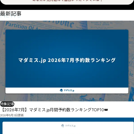
NEWS
最新記事
特集記事
【2026年7月】マダミス.jp月間予約数ランキングTOP10👑
2026年8月3日
更新