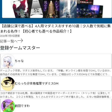
【店舗公演で遊べる】4人用マダミスおすすめ10選｜少人数で気軽に集
まれる名作！【初心者でも遊べる作品紹介！】
2026年7月9日
更新
記事一覧へ
GM
登録ゲームマスター
ちゃな
ゲームブック作家。マダミス制作もしています。 「年輪」オンライン版を有償でGMしているほか、
自作品その他所有マダミスを無償でGMしています。ご相談はエックスのDMなどでお気軽にどう
ぞ。
むらっち＠本格推理マダミスGM
コロナ禍前まで北は札幌、南は福岡まで全国各地でマーダーミステリー（トリック有）公演をして
おりました。 ２０２５年現在、たくさんのマダミスシナリオが増えました。 エモい物語体験重視の
シナリオがマダミス・マーダーミステリーというジャンル名でたくさんあるため、そのようなシナ
リオは簡単に遊べます。 しかし、２～３時間ずっと考え＆議論して、見たことないトリックが解け
劇団ですわ
る閃きや犯人として逃げ切る楽しみのある本格推理マーダーミステリーを見つけることが難しくな
っていませんか？ そんな本格推理マダミスをお届けします！