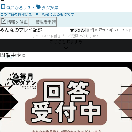
-
気になるリスト
タグ投票
この作品の情報はユーザー投稿によるものです
情報を修正
管理者申請
みんなのプレイ記録
3.5
10
2件の評価
・
0件のコメント
まだコメント付きプレイ記録はありません
こちらもおすすめ
Event
開催中企画