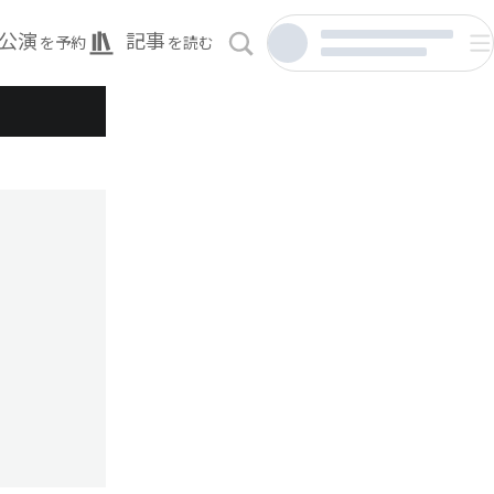
公演
記事
を予約
を読む