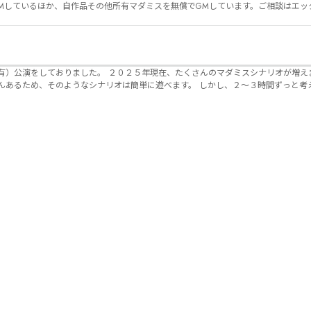
Mしているほか、自作品その他所有マダミスを無償でGMしています。ご相談はエッ
んのマダミスシナリオが増えました。 エモい物
リオは簡単に遊べます。 しかし、２～３時間ずっと考え＆議論して、見
けることが難しくなっていませんか？ そんな本格推理マダミスをお届けしま