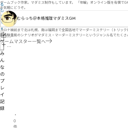
ゲームブック作家。マダミス制作もしています。 「年輪」オンライン版を有償でG
る
お気軽にどうぞ。
も
の
むらっち＠本格推理マダミスGM
で
す
コロナ禍前まで北は札幌、南は福岡まで全国各地でマーダーミステリー（トリック有）公演をしておりました。 ２０２５年現在、たくさ
語体験重視のシナリオがマダミス・マーダーミステリーというジャンル名でたくさんあるため、そのようなシナ
情
たことないトリックが解ける閃きや犯人として逃げ切る楽しみのある本格推理マーダーミステリーを見つ
ゲームマスター一覧へ
報
す！
管
を
理
み
修
者
ん
正
申
な
請
の
プ
レ
イ
記
録
・
0
件