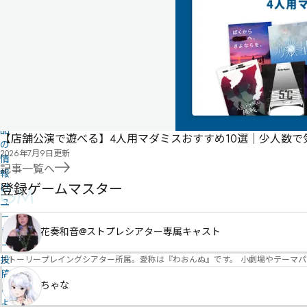
気
に
タ
な
グ
る
投
リ
票
こ
ス
の
ト
作
品
【店舗公演で遊べる】4人用マダミスおすすめ10選｜少人数
の
2026年7月9日
更新
情
記事一覧へ
報
登録ゲームマスター
GM
は
ユ
ー
ザ
花奏和音@ストプレシアター専属キャスト
ー
投
ストーリープレイングシアター所属。愛称は『わおんぬ』です。 小劇場やテーマ
稿
ちゃな
に
よ