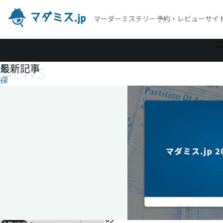
マーダーミステリー予約・レビューサイ
作
こ
品
最新記事
NEWS
を
探
す
発散荘の怪事
件
──Divergence
(ダイバージェ
ンス)
発
散
荘
の