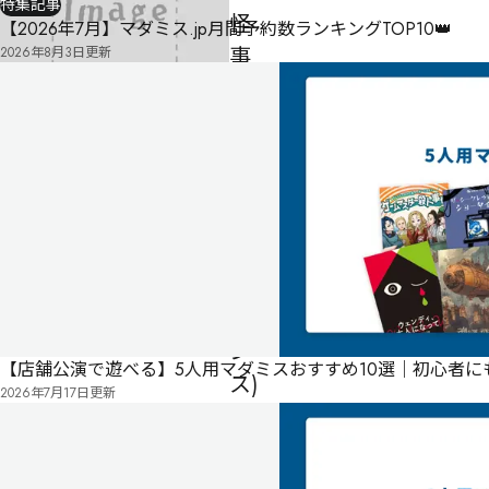
特集記事
怪
【2026年7月】マダミス.jp月間予約数ランキングTOP10👑
事
2026年8月3日
更新
件
──Divergence
(ダ
イ
バ
ー
ジ
ェ
ン
【店舗公演で遊べる】5人用マダミスおすすめ10選｜初心者
ス)
2026年7月17日
更新
-
-
-