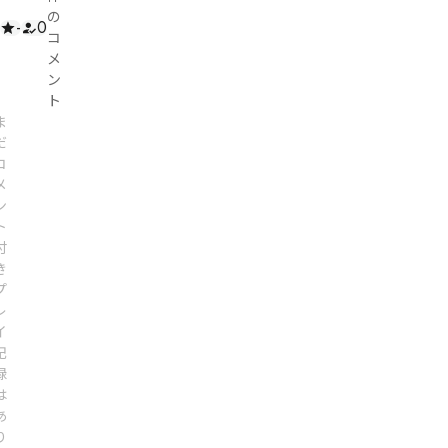
の
-
0
コ
メ
ン
ト
ま
だ
コ
メ
ン
ト
付
き
プ
レ
イ
記
録
は
あ
り