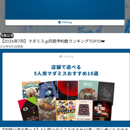
特集記事
【2026年7月】マダミス.jp月間予約数ランキングTOP10👑
2026年8月3日
更新