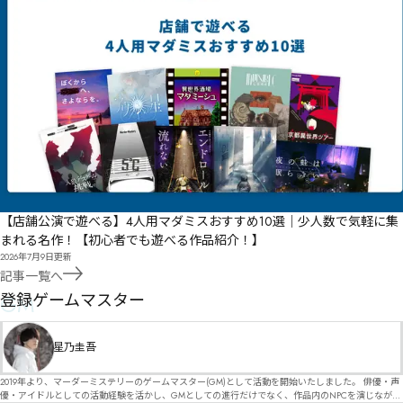
【店舗公演で遊べる】4人用マダミスおすすめ10選｜少人数で気軽に集
まれる名作！【初心者でも遊べる作品紹介！】
2026年7月9日
更新
記事一覧へ
GM
登録ゲームマスター
星乃圭吾
2019年より、マーダーミステリーのゲームマスター(GM)として活動を開始いたしました。 俳優・声
優・アイドルとしての活動経験を活かし、GMとしての進行だけでなく、作品内のNPCを演じなが