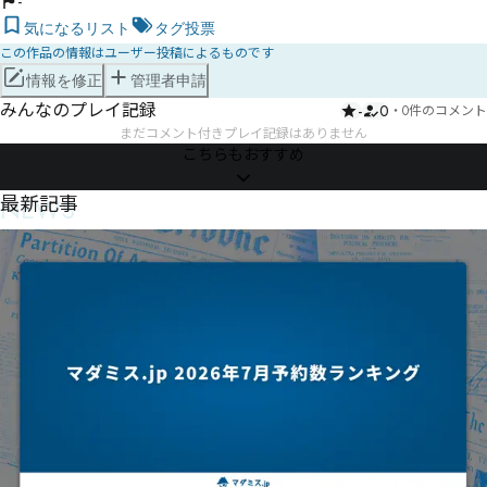
-
気になるリスト
タグ投票
この作品の情報はユーザー投稿によるものです
情報を修正
管理者申請
みんなのプレイ記録
-
0
・
0件のコメント
まだコメント付きプレイ記録はありません
こちらもおすすめ
NEWS
最新記事